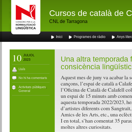
Cursos de català de Ca
CNL de Tarragona
Inici
Programes de ràdio
Anys liter
10
JULIOL
Una altra temporada 
2023
consicència lingüístic
Lluís
Aquest mes de juny va acabar la s
No hi ha comentaris
cançons, l’espai de català a Calaf
Activitats públiques
,
l’Oficina de Català de Calafell c
General
un espai de 15 minuts amb comenta
aquesta temporada 2022/2023, hem
d’artistes diferents com Sangtraït
Amics de les Arts, etc., una eclèc
I en total, s’han comentat 35 paraul
moltes altres curiositats.