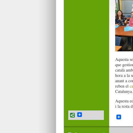
Aquesta s
que gestio
català amb
hora a la 
anant a co
reben el
ca
Catalunya.
Aquesta ed
i la resta 