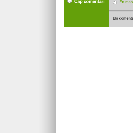
Cap comentari
En marx
Els comenta