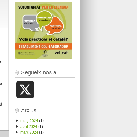
a
Segueix-nos a:
a
X
ú
Arxius
maig 2024
(1)
abril 2024
(1)
març 2024
(1)