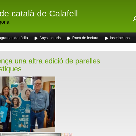
de català de Calafell
gona
ogrames de ràdio
Anys literaris
Racó de lectura
Inscripcions
ça una altra edició de parelles
stiques