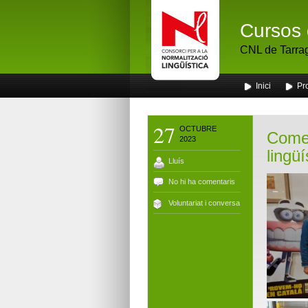
Cursos 
CNL de Tarra
Inici
Pr
27
OCTUBRE
Comen
2023
lingüí
Lluís
No hi ha comentaris
Voluntariat i conversa