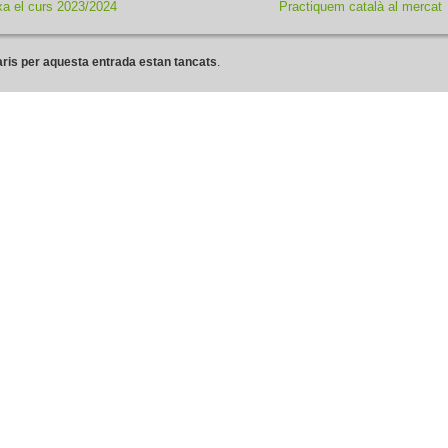
a el curs 2023/2024
Practiquem català al mercat
ris per aquesta entrada estan tancats
.