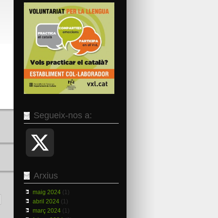
Segueix-nos a:
X
Arxius
maig 2024
(1)
abril 2024
(1)
març 2024
(1)