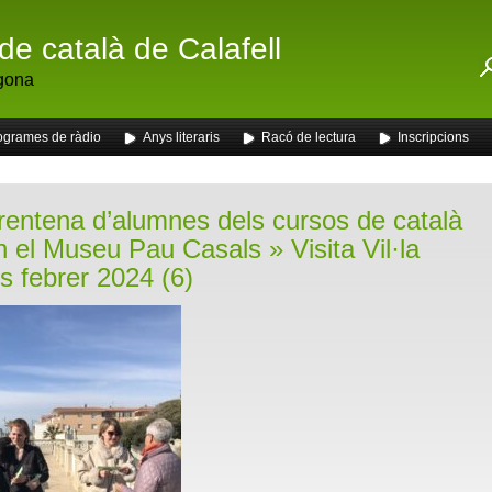
de català de Calafell
gona
ogrames de ràdio
Anys literaris
Racó de lectura
Inscripcions
rentena d’alumnes dels cursos de català
en el Museu Pau Casals
» Visita Vil·la
s febrer 2024 (6)