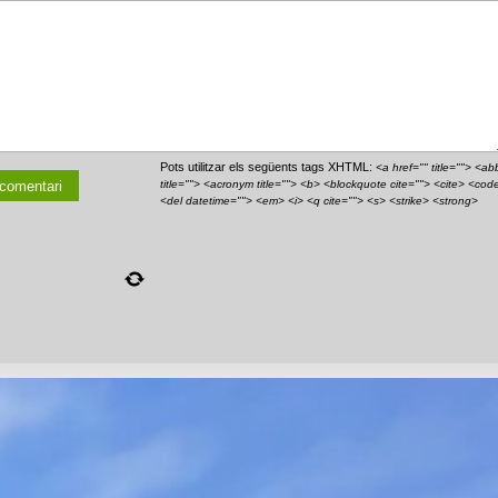
Pots utilitzar els següents tags XHTML:
<a href="" title=""> <ab
title=""> <acronym title=""> <b> <blockquote cite=""> <cite> <cod
<del datetime=""> <em> <i> <q cite=""> <s> <strike> <strong>