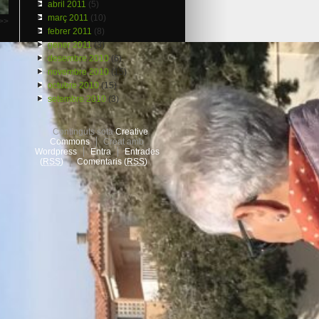
abril 2011
(5)
març 2011
(10)
>>
febrer 2011
(8)
gener 2011
(3)
desembre 2010
(6)
novembre 2010
(15)
octubre 2010
(15)
setembre 2010
(3)
Continguts sota
Creative
Commons
Creat amb
Wordpress
Entra
Entrades
(
RSS
)
Comentaris (
RSS
)