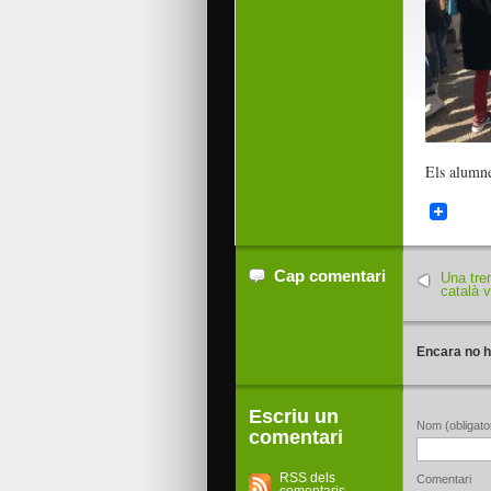
Els alumn
Cap comentari
Una tre
català 
Encara no h
Escriu un
Nom (obligator
comentari
RSS dels
Comentari
comentaris