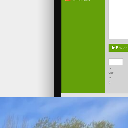
×
vuit
=
8