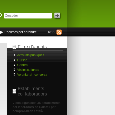
Recursos per aprendre
RSS
Filtre d’apunts
Activitats públiques
Cursos
General
Visites culturals
Voluntariat i conversa
Establiments
col·laboradors
Visita algun dels 36 establiments
col·laboradors de Calafell per
comprar-hi en català.