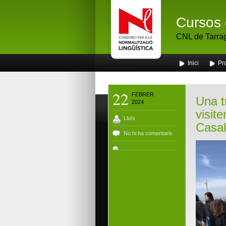
Cursos 
CNL de Tarra
Inici
Pr
22
FEBRER
Una t
2024
visit
Lluís
Casal
No hi ha comentaris