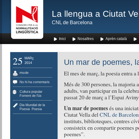
La llengua a Ciutat Ve
CNL de Barcelona
Inici
Nosaltres
Aprèn català
25
MARç
Un mar de poemes, la
2014
El mes de març, la poesia entra a l
msole
No hi ha comentaris
Més de 300 persones, la majoria a
adults, van participar en la celebr
Cultura popular
,
passat 20 de març a l’Espai Aviny
Foment de l'ús
Dia Mundial de la
Un mar de poemes
és una inicia
Poesia
,
Poesia
Ciutat Vella del
CNL de Barcelon
instituts, biblioteques, centres cívi
consisteix en compartir poemes per
poemes”.