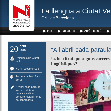
La llengua a Ciutat Ve
CNL de Barcelona
Inici
Nosaltres
Aprèn català
20
ABRIL
“A l’abril cada paraula
2016
Us heu fixat que alguns carrers 
Delegació de Ciutat
Vella
lingüístiques?
No hi ha comentaris
Foment de l'ús
,
Sant
Jordi
A l'abril cada paraula
val per mil
,
Aprèn
català
,
català al
comerç
,
establiments
col·laboradors