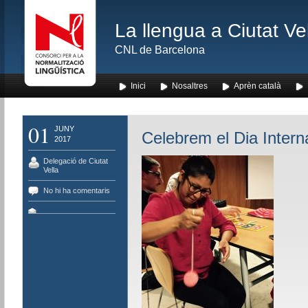
La llengua a Ciutat Ve
CNL de Barcelona
Inici
Nosaltres
Aprèn català
01
JUNY
Celebrem el Dia Intern
2017
Delegació de Ciutat
Vella
No hi ha comentaris