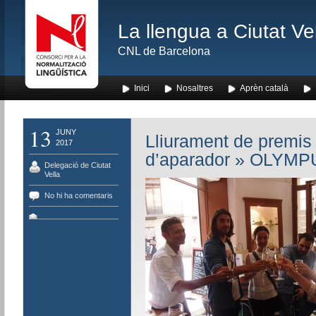
La llengua a Ciutat Ve
CNL de Barcelona
Inici
Nosaltres
Aprèn català
13
JUNY
Lliurament de premis
2017
d’aparador
» OLYMPU
Delegació de Ciutat
Vella
No hi ha comentaris