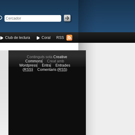
Club de lectura
Coral
RSS
Continguts sota
Creative
Commons
Creat amb
Wordpress
Entra
Entrades
(
RSS
)
Comentaris (
RSS
)