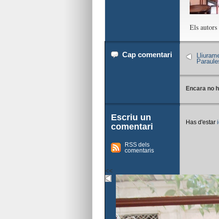
Els autors
Cap comentari
Lliuram
Paraule
Encara no h
Escriu un
Has d'estar
comentari
RSS dels
comentaris
<<