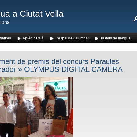
ua a Ciutat Vella
lona
saltres
Aprèn català
L’espai de l’alumnat
Tastets de llengua
ament de premis del concurs Paraules
rador
» OLYMPUS DIGITAL CAMERA