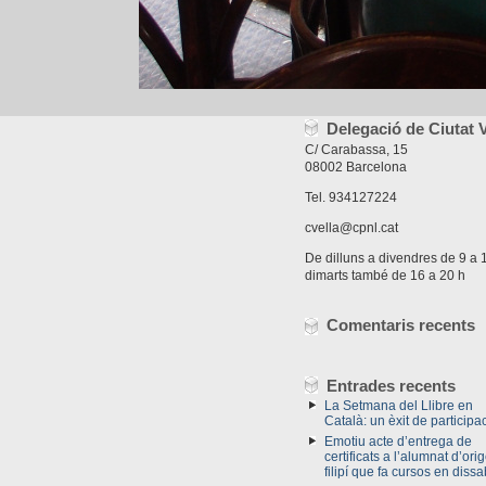
Delegació de Ciutat V
C/ Carabassa, 15
08002 Barcelona
Tel. 934127224
cvella@cpnl.cat
De dilluns a divendres de 9 a 1
dimarts també de 16 a 20 h
Comentaris recents
Entrades recents
La Setmana del Llibre en
Català: un èxit de participac
Emotiu acte d’entrega de
certificats a l’alumnat d’ori
filipí que fa cursos en dissa