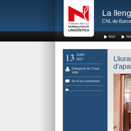
La lleng
CNL de Barce
Inici
No
13
JUNY
Lliur
2017
d’apa
Delegació de Ciutat
Vella
No hi ha comentaris