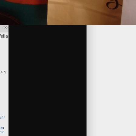
>>
ella
4 h i
ió!
gen
bte