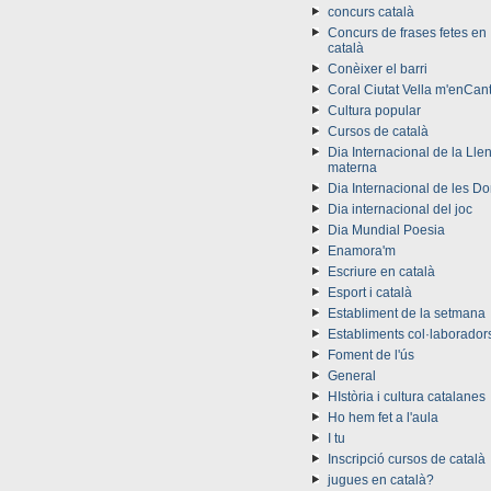
concurs català
Concurs de frases fetes en
català
Conèixer el barri
Coral Ciutat Vella m'enCan
Cultura popular
Cursos de català
Dia Internacional de la Lle
materna
Dia Internacional de les D
Dia internacional del joc
Dia Mundial Poesia
Enamora'm
Escriure en català
Esport i català
Establiment de la setmana
Establiments col·laborador
Foment de l'ús
General
HIstòria i cultura catalanes
Ho hem fet a l'aula
I tu
Inscripció cursos de català
jugues en català?