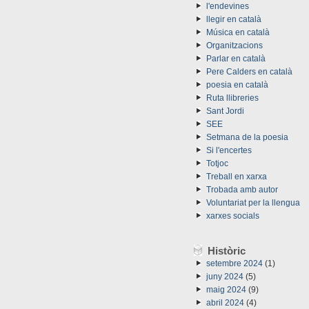
l'endevines
llegir en català
Música en català
Organitzacions
Parlar en català
Pere Calders en català
poesia en català
Ruta llibreries
Sant Jordi
SEE
Setmana de la poesia
Si l'encertes
Totjoc
Treball en xarxa
Trobada amb autor
Voluntariat per la llengua
xarxes socials
Històric
setembre 2024
(1)
juny 2024
(5)
maig 2024
(9)
abril 2024
(4)