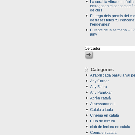
La coral fa vibrar un públic
entregat en el concert de fi
de curs
Entrega dels premis del co
de frases fetes “Si l’encerte
l’endevines”
El repte de la setmana – 17
juny
Categories
A l'abril cada paraula val pe
Any Carner
Any Fabra
Any Panikkar
Aprèn català
Assessorament
Català a taula
Cinema en català
Club de lectura
club de lectura en català
Còmic en català