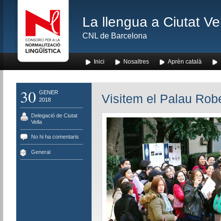
La llengua a Ciutat Ve
CNL de Barcelona
Inici
Nosaltres
Aprèn català
30
GENER
Visitem el Palau Robe
2018
Delegació de Ciutat
Vella
No hi ha comentaris
General