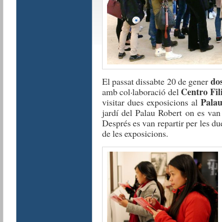
dos
El passat dissabte 20 de gener
Centro Fil
amb col·laboració del
Palau
visitar dues exposicions al
jardí del Palau Robert on es van 
Després es van repartir per les du
de les exposicions.