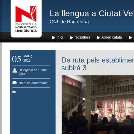
La llengua a Ciutat Ve
CNL de Barcelona
Inici
Nosaltres
Aprèn català
05
MARç
De ruta pels establimen
2018
subirà 3
Delegació de Ciutat
Vella
No hi ha comentaris