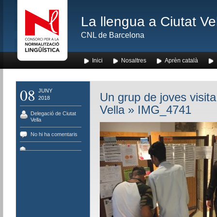
La llengua a Ciutat Ve
CNL de Barcelona
Inici
Nosaltres
Aprèn català
08
JUNY
Un grup de joves visita
2018
Vella
» IMG_4741
Delegació de Ciutat
Vella
No hi ha comentaris