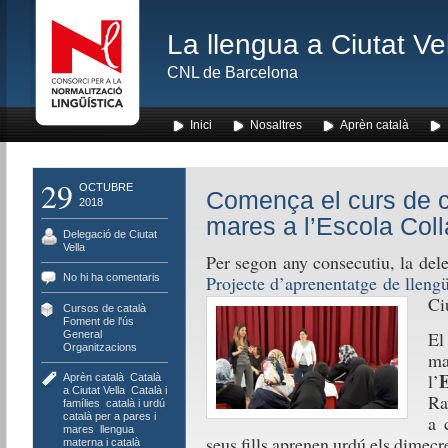
La llengua a Ciutat Ve
CNL de Barcelona
Inici
Nosaltres
Aprèn català
29
OCTUBRE
Comença el curs de ca
2018
mares a l’Escola Colla
Delegació de Ciutat
Vella
Per segon any consecutiu, la dele
No hi ha comentaris
Projecte d’aprenentatge de lleng
Ci
Cursos de català
,
Foment de l'ús
,
El
General
,
Organitzacions
ma
E
l’
Aprèn català
,
Català
a Ciutat Vella
,
Català i
Ra
famílies
,
català i urdú
,
català per a pares i
a 
mares
,
llengua
seus fills aprenen urdú els dimecre
materna i català