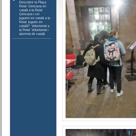
Descobrir la Plaça
Reial
,
Gimcana en
català a la Reial
,
Gimcana i vxl
,
juguem en català a la
Reial
,
jugues en
català?
,
Voluntariat a
la Reial
,
Voluntariat i
alumnat de català