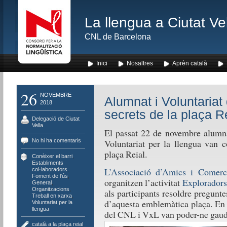
La llengua a Ciutat Ve
CNL de Barcelona
Inici
Nosaltres
Aprèn català
26
NOVEMBRE
Alumnat i Voluntariat
2018
secrets de la plaça R
Delegació de Ciutat
Vella
El passat 22 de novembre alumnat
No hi ha comentaris
Voluntariat per la llengua van c
plaça Reial.
Conèixer el barri
,
Establiments
L’Associació d’Amics i Comerci
col·laboradors
,
Foment de l'ús
,
organitzen l’activitat
Exploradors
General
,
Organitzacions
,
als participants resoldre preguntes
Treball en xarxa
,
d’aquesta emblemàtica plaça. En 
Voluntariat per la
llengua
del CNL i VxL van poder-ne gaud
català a la plaça reial
,