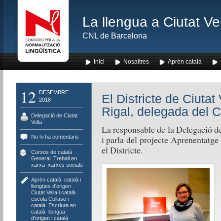
La llengua a Ciutat Ve
CNL de Barcelona
Inici
Nosaltres
Aprèn català
12
DESEMBRE
El Districte de Ciutat
2018
Rigal, delegada del 
Delegació de Ciutat
Vella
La responsable de la Delegació de
No hi ha comentaris
i parla del projecte Aprenentatge
el Districte.
Cursos de català
,
General
,
Treball en
xarxa
,
xarxes socials
Aprèn català
,
català i
llengües d'origen
,
Ciutat Vella i català
,
escola Collaso i
català
,
Escriure en
català
,
llengua
d'origen i català