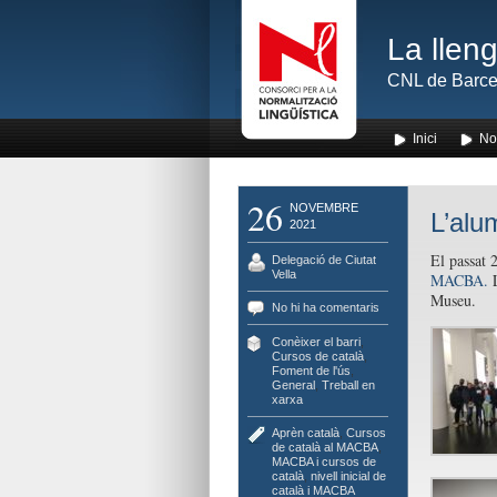
La lleng
CNL de Barce
Inici
No
26
NOVEMBRE
L’alu
2021
El passat 
Delegació de Ciutat
Vella
MACBA.
L
Museu.
No hi ha comentaris
Conèixer el barri
,
Cursos de català
,
Foment de l'ús
,
General
,
Treball en
xarxa
Aprèn català
,
Cursos
de català al MACBA
,
MACBA i cursos de
català
,
nivell inicial de
català i MACBA