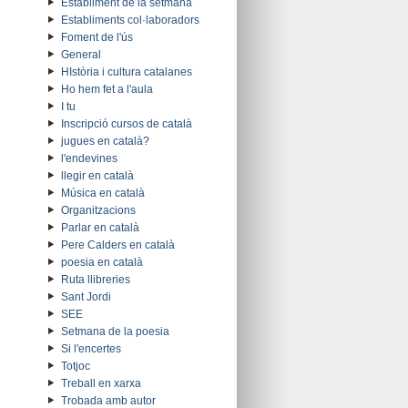
Establiment de la setmana
Establiments col·laboradors
Foment de l'ús
General
HIstòria i cultura catalanes
Ho hem fet a l'aula
I tu
Inscripció cursos de català
jugues en català?
l'endevines
llegir en català
Música en català
Organitzacions
Parlar en català
Pere Calders en català
poesia en català
Ruta llibreries
Sant Jordi
SEE
Setmana de la poesia
Si l'encertes
Totjoc
Treball en xarxa
Trobada amb autor