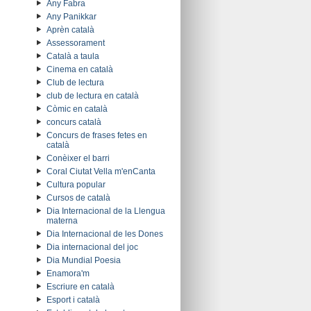
Any Fabra
Any Panikkar
Aprèn català
Assessorament
Català a taula
Cinema en català
Club de lectura
club de lectura en català
Còmic en català
concurs català
Concurs de frases fetes en
català
Conèixer el barri
Coral Ciutat Vella m'enCanta
Cultura popular
Cursos de català
Dia Internacional de la Llengua
materna
Dia Internacional de les Dones
Dia internacional del joc
Dia Mundial Poesia
Enamora'm
Escriure en català
Esport i català