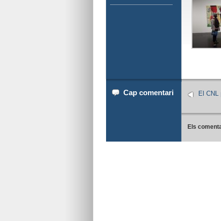
Cap comentari
El CNL 
Els comenta