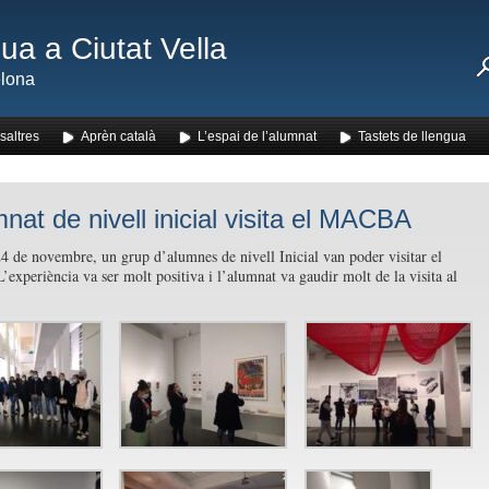
ua a Ciutat Vella
lona
saltres
Aprèn català
L’espai de l’alumnat
Tastets de llengua
mnat de nivell inicial visita el MACBA
24 de novembre, un grup d’alumnes de nivell Inicial van poder visitar el
’experiència va ser molt positiva i l’alumnat va gaudir molt de la visita al