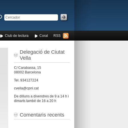
Club de lectura
Coral
RSS
Delegació de Ciutat
Vella
C/ Carabassa, 15
08002 Barcelona
Tel. 934127224
cvella@cpnl.cat
De dilluns a divendres de 9 a 14 h i
dimarts també de 16 a 20 h
Comentaris recents