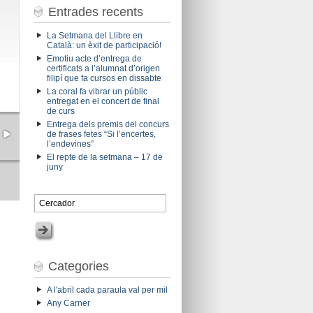
Entrades recents
La Setmana del Llibre en
Català: un èxit de participació!
Emotiu acte d’entrega de
certificats a l’alumnat d’origen
filipí que fa cursos en dissabte
La coral fa vibrar un públic
entregat en el concert de final
de curs
Entrega dels premis del concurs
de frases fetes “Si l’encertes,
l’endevines”
El repte de la setmana – 17 de
juny
Categories
A l'abril cada paraula val per mil
Any Carner