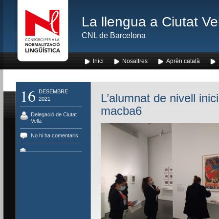
La llengua a Ciutat Ve
CNL de Barcelona
Inici
Nosaltres
Aprèn català
16
DESEMBRE
L’alumnat de nivell ini
2021
macba6
Delegació de Ciutat
Vella
No hi ha comentaris