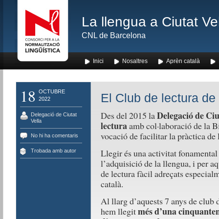
La llengua a Ciutat Ve
CNL de Barcelona
Inici
Nosaltres
Aprèn català
18
OCTUBRE
El Club de lectura de 
2022
Delegació de Ciu
Des del 2015 la
Delegació de Ciutat
Vella
lectura
amb col·laboració de la B
vocació de facilitar la pràctica de 
No hi ha comentaris
Llegir és una activitat fonamental
Trobada amb autor
l’adquisició de la llengua, i per 
de lectura fàcil adreçats especial
català.
Al llarg d’aquests 7 anys de club 
més d’una cinquantena
hem llegit