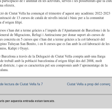
 participació de l’alumnat en les activitats, serveis i les possibilitats que la ciut
na ofereix.
ió de Ciutat Vella ha començat el trimestre d’aquest any acadèmic 2022-2023
ització de 13 cursos de català de nivells inicial i bàsic per a la comunitat
 d’origen filipí.
rsos s’han dut a terme gràcies a l’impuls de l’Ajuntament de Barcelona i de la
eneral de Migracions, Refugi i Antiracisme per donar suport als cursos de
 es concreta en 5 cursos que s’han dut a terme gràcies a la col·laboració del
ipino Tuluyan San Benito, i en 8 cursos que es fan amb la col·laboració de les
amiss, Kalipi i Oyayi.
Barcelona a través de la Delegació de Ciutat Vella compta amb una llarga
a de treball amb la població barcelonina d’origen filipí des del 2008, molt
l districte, i que es caracteritza pel seu compromís amb l’aprenentatge de la
talana.
de lectura de Ciutat Vella fa 7
Ciutat Vella a prop del comerç
ris per aquesta entrada estan tancats
.