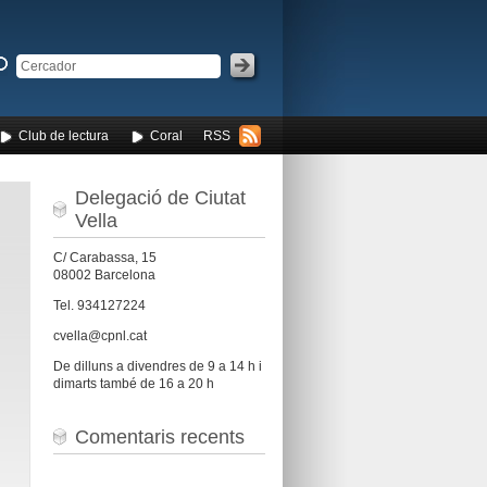
Club de lectura
Coral
RSS
Delegació de Ciutat
Vella
C/ Carabassa, 15
08002 Barcelona
Tel. 934127224
cvella@cpnl.cat
De dilluns a divendres de 9 a 14 h i
dimarts també de 16 a 20 h
Comentaris recents