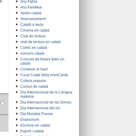
at
Any Fabra
Any Panikkar
Aprèn català
Assessorament
Català a taula
Cinema en català
Club de lectura
club de lectura en català
Còmic en català
concurs català
Concurs de frases fetes en
català
Conèixer el barri
Coral Ciutat Vella m'enCanta
Cultura popular
Cursos de català
Dia Internacional de la Llengua
materna
Dia Internacional de les Dones
Dia internacional del joc
Dia Mundial Poesia
Enamora'm
Escriure en català
Esport i català