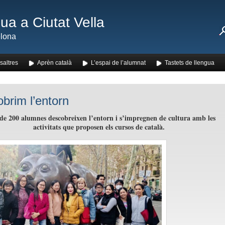
ua a Ciutat Vella
lona
saltres
Aprèn català
L’espai de l’alumnat
Tastets de llengua
brim l’entorn
de 200 alumnes descobreixen l’entorn i s’impregnen de cultura amb les
activitats que proposen els cursos de català.