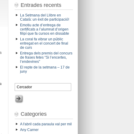
Entrades recents
La Setmana del Llibre en
Català: un èxit de participació!
Emotiu acte d’entrega de
certificats a l’alumnat d’origen
filipí que fa cursos en dissabte
La coral fa vibrar un públic
entregat en el concert de final
de curs
n
Entrega dels premis del concurs
de frases fetes “Si l’encertes,
l’endevines”
El repte de la setmana – 17 de
juny
a
Categories
A l'abril cada paraula val per mil
Any Carner