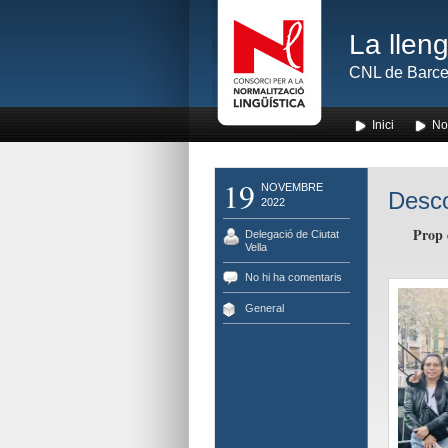
La lleng
CNL de Barce
Inici
No
19
NOVEMBRE
Desco
2022
Prop 
Delegació de Ciutat
Vella
No hi ha comentaris
General