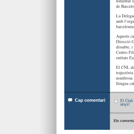
fomentar la
de Barcelo
La Delegac
amb l’organ
barcelonina
Aquests cu
Direcció G
dissabte, i
Centro Fil
entitats E
El CNL de 
trajectòri
nombrosa a
llengua ca
Cap comentari
El Club 
anys!
Els comenta