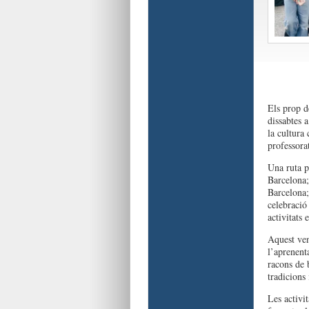
Els prop d
dissabtes 
la cultura 
professorat
Una ruta p
Barcelona;
Barcelona;
celebració
activitats 
Aquest ven
l’aprenent
racons de 
tradicions
Les activi