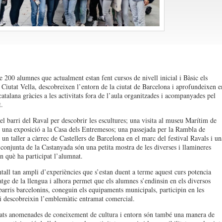
e 200 alumnes que actualment estan fent cursos de nivell inicial i Bàsic els
a Ciutat Vella, descobreixen l’entorn de la ciutat de Barcelona i aprofundeixen e
catalana gràcies a les activitats fora de l’aula organitzades i acompanyades pel
.
el barri del Raval per descobrir les escultures; una visita al museu Marítim de
 una exposició a la Casa dels Entremesos; una passejada per la Rambla de
 un taller a càrrec de Castellers de Barcelona en el marc del festival Ravals i un
 conjunta de la Castanyada són una petita mostra de les diverses i llamineres
en què ha participat l’alumnat.
tall tan ampli d’experiències que s’estan duent a terme aquest curs potencia
atge de la llengua i alhora permet que els alumnes s’endinsin en els diversos
barris barcelonins, coneguin els equipaments municipals, participin en les
 i descobreixin l’emblemàtic entramat comercial.
tats anomenades de coneixement de cultura i entorn són també una manera de