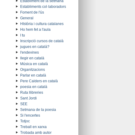
Establiment de la setmana
Establiments col·laboradors
Foment de l'ús
General
HIstòria i cultura catalanes
Ho hem fet a l'aula
I tu
Inscripció cursos de català
jugues en català?
l'endevines
llegir en català
Música en català
Organitzacions
Parlar en català
Pere Calders en català
poesia en català
Ruta llibreries
Sant Jordi
SEE
Setmana de la poesia
Si l'encertes
Totjoc
Treball en xarxa
Trobada amb autor