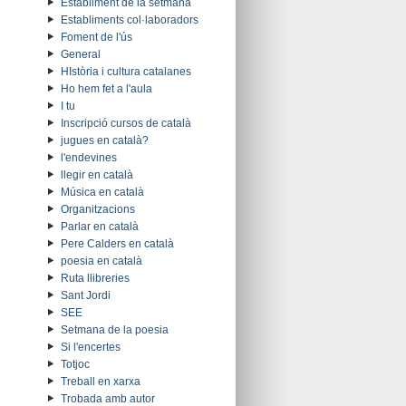
Establiment de la setmana
Establiments col·laboradors
Foment de l'ús
General
HIstòria i cultura catalanes
Ho hem fet a l'aula
I tu
Inscripció cursos de català
jugues en català?
l'endevines
llegir en català
Música en català
Organitzacions
Parlar en català
Pere Calders en català
poesia en català
Ruta llibreries
Sant Jordi
SEE
Setmana de la poesia
Si l'encertes
Totjoc
Treball en xarxa
Trobada amb autor