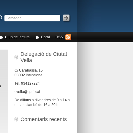
Club de lectura
Coral
RSS
Delegació de Ciutat
Vella
C/ Carabassa, 15
08002 Barcelona
Tel. 934127224
a
cvella@cpnl.cat
De dilluns a divendres de 9 a 14 h i
dimarts també de 16 a 20 h
Comentaris recents