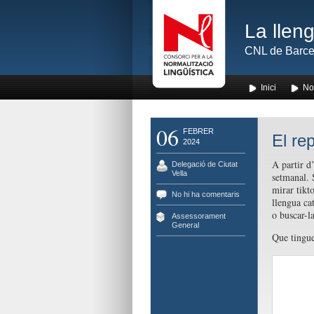
La lleng
CNL de Barce
Inici
No
06
FEBRER
El re
2024
A partir d’
Delegació de Ciutat
Vella
setmanal. 
mirar tikt
No hi ha comentaris
llengua ca
o buscar-la
Assessorament
,
General
Que tingu