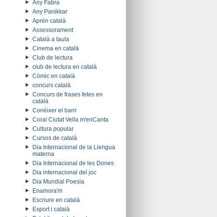
Any Fabra
Any Panikkar
Aprèn català
Assessorament
Català a taula
Cinema en català
Club de lectura
club de lectura en català
Còmic en català
concurs català
Concurs de frases fetes en
català
Conèixer el barri
Coral Ciutat Vella m'enCanta
Cultura popular
Cursos de català
Dia Internacional de la Llengua
materna
Dia Internacional de les Dones
Dia internacional del joc
Dia Mundial Poesia
Enamora'm
Escriure en català
Esport i català