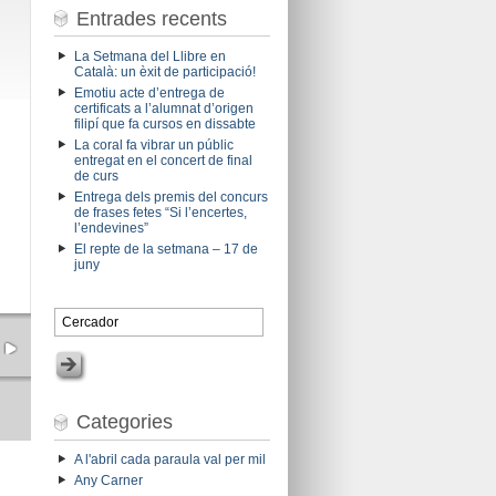
Entrades recents
La Setmana del Llibre en
Català: un èxit de participació!
Emotiu acte d’entrega de
certificats a l’alumnat d’origen
filipí que fa cursos en dissabte
La coral fa vibrar un públic
entregat en el concert de final
de curs
Entrega dels premis del concurs
de frases fetes “Si l’encertes,
l’endevines”
El repte de la setmana – 17 de
juny
Categories
A l'abril cada paraula val per mil
Any Carner