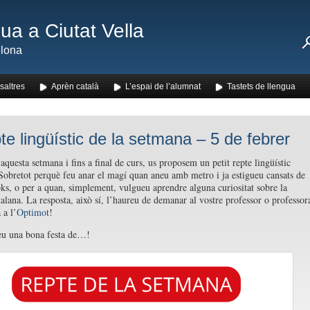
ua a Ciutat Vella
lona
saltres
Aprèn català
L’espai de l’alumnat
Tastets de llengua
pte lingüístic de la setmana – 5 de febrer
aquesta setmana i fins a final de curs, us proposem un petit repte lingüístic
Sobretot perquè feu anar el magí quan aneu amb metro i ja estigueu cansats de
oks, o per a quan, simplement, vulgueu aprendre alguna curiositat sobre la
talana. La resposta, això sí, l’haureu de demanar al vostre professor o professor
 a l’
Optimot
!
eu una bona festa de…!