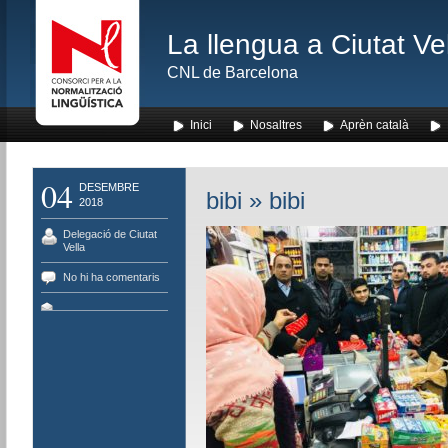
La llengua a Ciutat Ve
CNL de Barcelona
Inici
Nosaltres
Aprèn català
04
DESEMBRE
bibi
» bibi
2018
Delegació de Ciutat
Vella
No hi ha comentaris