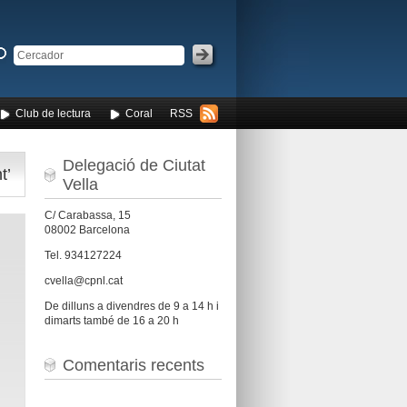
Club de lectura
Coral
RSS
Delegació de Ciutat
t’
Vella
C/ Carabassa, 15
08002 Barcelona
Tel. 934127224
cvella@cpnl.cat
De dilluns a divendres de 9 a 14 h i
dimarts també de 16 a 20 h
Comentaris recents