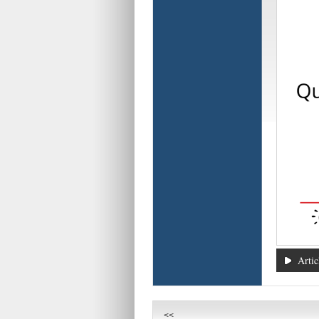
Artic
<<