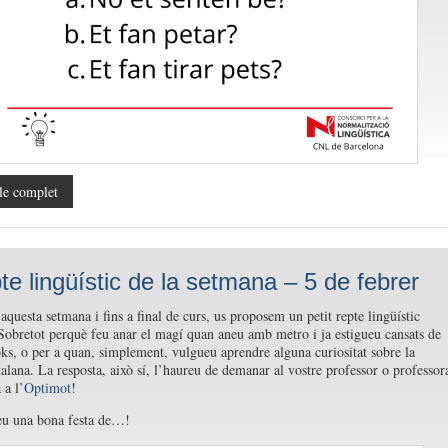
le complet
pte lingüístic de la setmana – 5 de febrer
aquesta setmana i fins a final de curs, us proposem un petit repte lingüístic
Sobretot perquè feu anar el magí quan aneu amb metro i ja estigueu cansats de
oks, o per a quan, simplement, vulgueu aprendre alguna curiositat sobre la
talana. La resposta, això sí, l’haureu de demanar al vostre professor o professor
 a l’
Optimot
!
eu una bona festa de…!