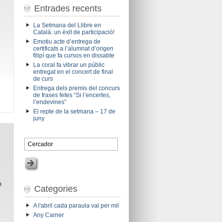
Entrades recents
La Setmana del Llibre en
Català: un èxit de participació!
Emotiu acte d’entrega de
certificats a l’alumnat d’origen
filipí que fa cursos en dissabte
La coral fa vibrar un públic
entregat en el concert de final
de curs
Entrega dels premis del concurs
de frases fetes “Si l’encertes,
l’endevines”
El repte de la setmana – 17 de
juny
a
Categories
A l'abril cada paraula val per mil
Any Carner