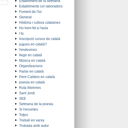
Establiment de la setmana
Establiments col·laboradors
Foment de l'ús
General
HIstòria i cultura catalanes
Ho hem fet a l'aula
I tu
Inscripció cursos de català
jugues en català?
l'endevines
llegir en català
Música en català
Organitzacions
Parlar en català
Pere Calders en català
poesia en català
Ruta llibreries
Sant Jordi
SEE
Setmana de la poesia
Si l'encertes
Totjoc
Treball en xarxa
Trobada amb autor