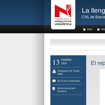
La lleng
CNL de Barce
Inici
No
13
FEBRER
El re
2024
Delegació de Ciutat
Vella
No hi ha comentaris
Assessorament
,
General