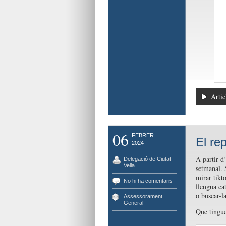
Artic
06
FEBRER
El re
2024
A partir d’
Delegació de Ciutat
Vella
setmanal. 
mirar tikt
No hi ha comentaris
llengua ca
o buscar-la
Assessorament
,
General
Que tingu