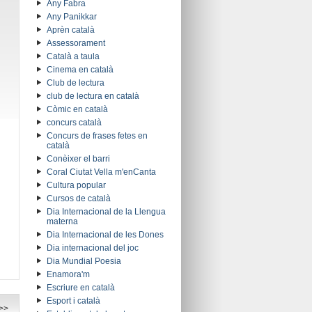
Any Fabra
Any Panikkar
Aprèn català
Assessorament
Català a taula
Cinema en català
Club de lectura
club de lectura en català
Còmic en català
concurs català
Concurs de frases fetes en
català
Conèixer el barri
Coral Ciutat Vella m'enCanta
Cultura popular
Cursos de català
Dia Internacional de la Llengua
materna
Dia Internacional de les Dones
Dia internacional del joc
Dia Mundial Poesia
Enamora'm
Escriure en català
Esport i català
>>