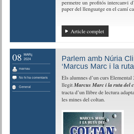
permetre un profitós intercanvi d
paper del llenguatge en el camí cap
Article complet
08
MARç
Parlem amb Núria Clim
2024
‘Marcus Marc i la ruta
marnau
Els alumnes d’un curs Elemental 2
No hi ha comentaris
llegit
Marcus Marc i la ruta del 
General
tracta d’un llibre de lectura adapt
les mines del coltan.