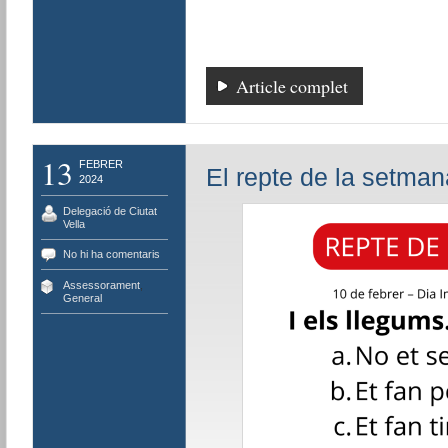
Article complet
13
FEBRER
El repte de la setman
2024
Delegació de Ciutat
Vella
No hi ha comentaris
Assessorament
,
General