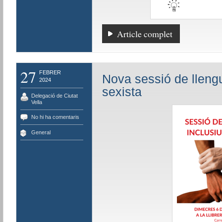
Article complet
27
FEBRER
Nova sessió de llengu
2024
sexista
Delegació de Ciutat
Vella
No hi ha comentaris
General