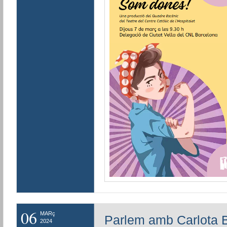
06
MARç
Parlem amb Carlota Be
2024