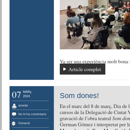
Va ser una experiència molt bona i
Article complet
07
MARç
Som dones!
2024
En el marc del 8 de març, Dia de 
ameda
cursos de la Delegació de Ciutat V
No hi ha comentaris
gravació de l’obra teatral
Som don
German Gómez i interpretat per le
General