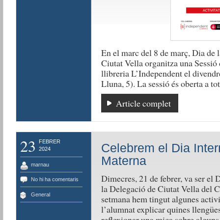
En el marc del 8 de març, Dia de 
Ciutat Vella organitza una Sessió d
llibreria L’Independent el divendre
Lluna, 5). La sessió és oberta a to
Article complet
23
FEBRER
Celebrem el Dia Inter
2024
Materna
marnau
Dimecres, 21 de febrer, va ser el
No hi ha comentaris
la Delegació de Ciutat Vella del C
General
setmana hem tingut algunes activi
l’alumnat explicar quines llengües
reflexionar una mica sobre alguns