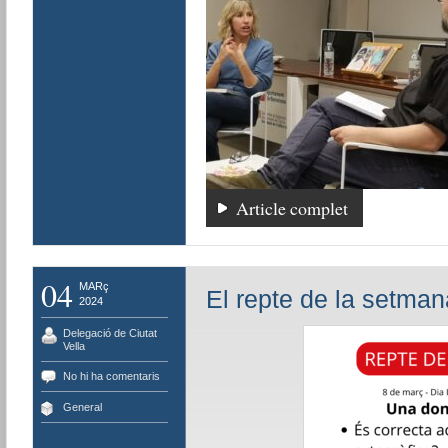
Article complet
04
MARç
El repte de la setma
2024
Delegació de Ciutat
Vella
No hi ha comentaris
General