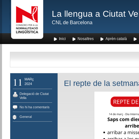
La llengua a Ciutat Ve
CNL de Barcelona
Inici
Nosaltres
Aprèn català
11
MARç
El repte de la setma
2024
Delegació de Ciutat
Vella
No hi ha comentaris
General