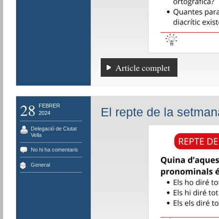
Article complet
28
FEBRER
El repte de la setman
2024
Delegació de Ciutat
Vella
No hi ha comentaris
General