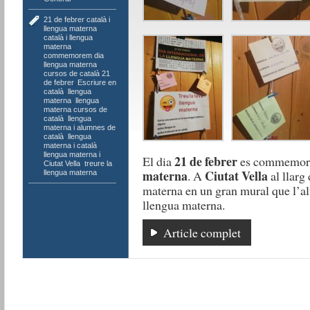
21 de febrer català i
llengua materna
,
català i llengua
materna
,
commemorem dia
llengua materna
,
cursos de català 21
de febrer
,
Escriure en
català
,
llengua
materna
,
llengua
materna cursos de
català
,
llengua
materna i alumnes de
català
,
llengua
materna i català
,
llengua materna i
21 de febrer
El dia
es commemor
Ciutat Vella
,
treure la
materna
Ciutat Vella
. A
al llarg
llengua materna
materna en un gran mural que l’al
llengua materna.
Article complet