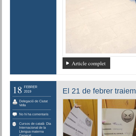
Article complet
18
FEBRER
El 21 de febrer traie
2019
Delegació de Ciutat
Vella
No hi ha comentaris
Cursos de català
,
Dia
Internacional de la
Llengua materna
,
General