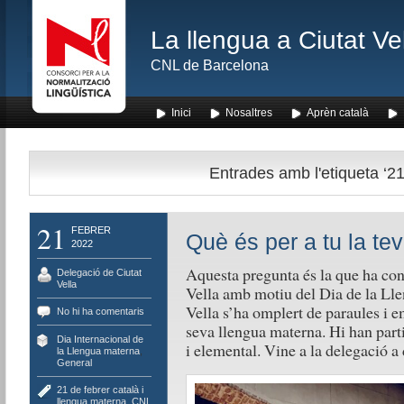
La llengua a Ciutat Ve
CNL de Barcelona
Inici
Nosaltres
Aprèn català
Entrades amb l'etiqueta ‘21
21
FEBRER
Què és per a tu la te
2022
Aquesta pregunta és la que ha cont
Delegació de Ciutat
Vella
Vella amb motiu del Dia de la Lle
Vella s’ha omplert de paraules i e
No hi ha comentaris
seva llengua materna. Hi han parti
Dia Internacional de
i elemental. Vine a la delegació a 
la Llengua materna
,
General
21 de febrer català i
llengua materna
,
CNL