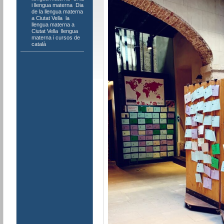
i llengua materna
,
Dia
de la llengua materna
a Ciutat Vella
,
la
llengua materna a
Ciutat Vella
,
llengua
materna i cursos de
català