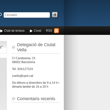
Club de lectura
Coral
RSS
Delegació de Ciutat
r’
Vella
C/ Carabassa, 15
08002 Barcelona
Tel. 934127224
cvella@cpnl.cat
De dilluns a divendres de 9 a 14 h i
dimarts també de 16 a 20 h
Comentaris recents