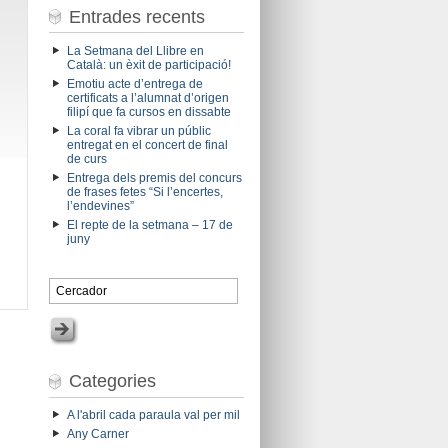
Entrades recents
La Setmana del Llibre en
Català: un èxit de participació!
Emotiu acte d’entrega de
certificats a l’alumnat d’origen
filipí que fa cursos en dissabte
La coral fa vibrar un públic
entregat en el concert de final
de curs
Entrega dels premis del concurs
de frases fetes “Si l’encertes,
l’endevines”
El repte de la setmana – 17 de
juny
Categories
A l'abril cada paraula val per mil
Any Carner