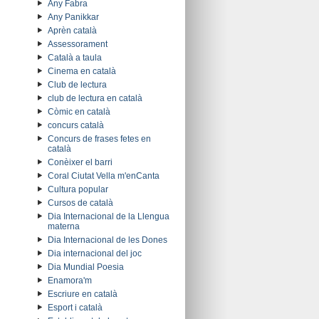
Any Fabra
Any Panikkar
Aprèn català
Assessorament
Català a taula
Cinema en català
Club de lectura
club de lectura en català
Còmic en català
concurs català
Concurs de frases fetes en
català
Conèixer el barri
Coral Ciutat Vella m'enCanta
Cultura popular
Cursos de català
Dia Internacional de la Llengua
materna
Dia Internacional de les Dones
Dia internacional del joc
Dia Mundial Poesia
Enamora'm
Escriure en català
Esport i català