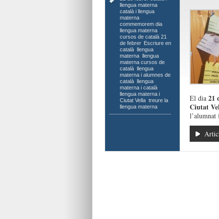
llengua materna
,
català i llengua
materna
,
commemorem dia
llengua materna
,
cursos de català 21
de febrer
,
Escriure en
català
,
llengua
materna
,
llengua
materna cursos de
català
,
llengua
materna i alumnes de
català
,
llengua
materna i català
,
llengua materna i
21 d
El dia
Ciutat Vella
,
treure la
Ciutat Ve
llengua materna
l’alumnat 
Artic