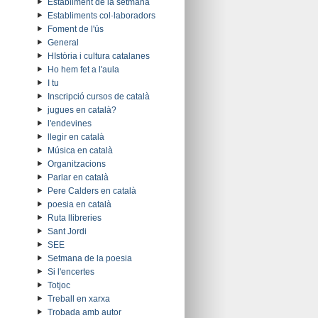
Establiment de la setmana
Establiments col·laboradors
Foment de l'ús
General
HIstòria i cultura catalanes
Ho hem fet a l'aula
I tu
Inscripció cursos de català
jugues en català?
l'endevines
llegir en català
Música en català
Organitzacions
Parlar en català
Pere Calders en català
poesia en català
Ruta llibreries
Sant Jordi
SEE
Setmana de la poesia
Si l'encertes
Totjoc
Treball en xarxa
Trobada amb autor