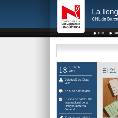
La lleng
CNL de Barce
Inici
No
18
FEBRER
El 21
2019
Delegació de Ciutat
Vella
No hi ha comentaris
Cursos de català
,
Dia
Internacional de la
Llengua materna
,
General
21 de febrer català i