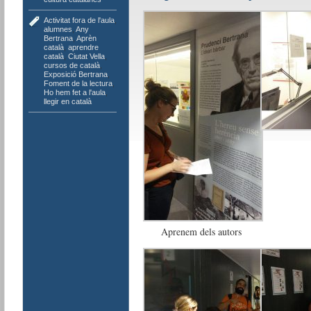
Activitat fora de l'aula
,
alumnes
,
Any
Bertrana
,
Aprèn
català
,
aprendre
català
,
Ciutat Vella
,
cursos de català
,
Exposició Bertrana
,
Foment de la lectura
,
Ho hem fet a l'aula
,
llegir en català
Aprenem dels autors