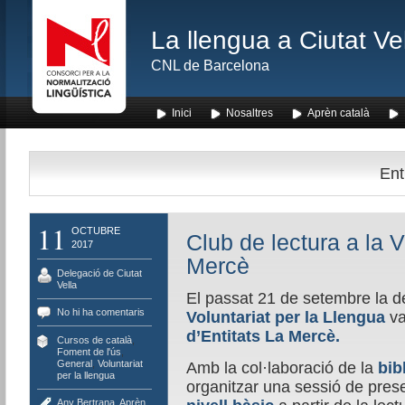
La llengua a Ciutat Ve
CNL de Barcelona
Inici
Nosaltres
Aprèn català
Ent
11
OCTUBRE
Club de lectura a la V
2017
Mercè
Delegació de Ciutat
Vella
El passat 21 de setembre la de
No hi ha comentaris
Voluntariat per la Llengua
va
d’Entitats La Mercè.
Cursos de català
,
Foment de l'ús
,
General
,
Voluntariat
Amb la col·laboració de la
bib
per la llengua
organitzar una sessió de prese
Any Bertrana
,
Aprèn