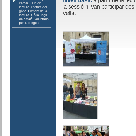
nivell bàsic
a partir de la lect
català
,
Club de
la sessió hi van participar dos
lectura
,
entitats del
gòtic
,
Foment de la
Vella.
lectura
,
Gòtic
,
llegir
en català
,
Voluntariat
per la llengua