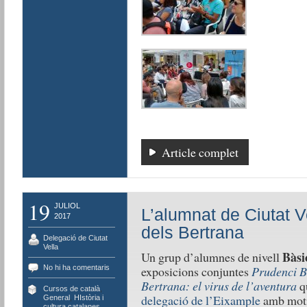
Article complet
19
JULIOL
L’alumnat de Ciutat V
2017
dels Bertrana
Delegació de Ciutat
Vella
Bàsi
Un grup d’alumnes de nivell
No hi ha comentaris
exposicions conjuntes
Prudenci B
Bertrana: el virus de l’aventura
q
Cursos de català
,
delegació de l’Eixample
amb moti
General
,
HIstòria i
cultura catalanes