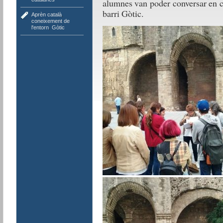
alumnes van poder conversar en cat
barri Gòtic.
Aprèn català
,
coneixement de
l'entorn
,
Gòtic