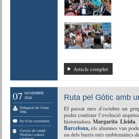
Article complet
07
NOVEMBRE
Ruta pel Gòtic amb u
2016
El passat mes d’octubre un gru
Delegació de Ciutat
Vella
poder conèixer l’evolució arquite
Margarita Lleida
historiadora
,
No hi ha comentaris
Barcelona
,
els alumnes van poder
Cursos de català
,
un dels barris més emblemàtics del 
HIstòria i cultura
catalanes