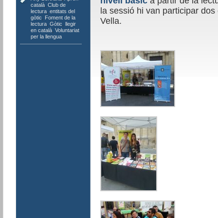
nivell bàsic
a partir de la lect
català
,
Club de
la sessió hi van participar dos
lectura
,
entitats del
gòtic
,
Foment de la
Vella.
lectura
,
Gòtic
,
llegir
en català
,
Voluntariat
per la llengua