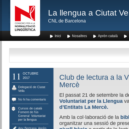
La llengua a Ciutat Ve
CNL de Barcelona
Inici
Nosaltres
Aprèn català
11
OCTUBRE
Club de lectura a la V
2017
Mercè
Delegació de Ciutat
Vella
El passat 21 de setembre la de
No hi ha comentaris
Voluntariat per la Llengua
va
d’Entitats La Mercè.
Cursos de català
,
Foment de l'ús
,
General
,
Voluntariat
Amb la col·laboració de la
bib
per la llengua
organitzar una sessió de prese
Any Bertrana
,
Aprèn