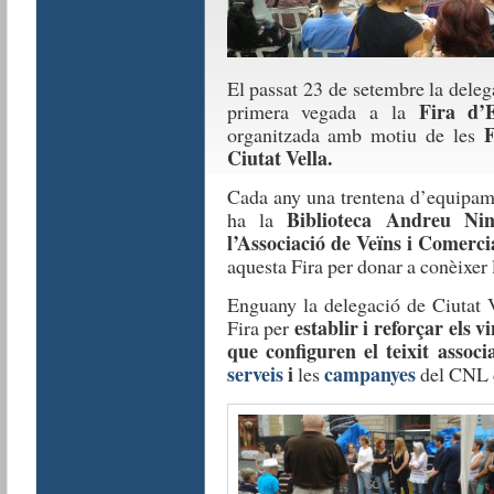
El passat 23 de setembre la deleg
Fira d’
primera vegada a la
F
organitzada amb motiu de les
Ciutat Vella.
Cada any una trentena d’equipamen
Biblioteca Andreu Nin
ha la
l’Associació de Veïns i Comerci
aquesta Fira per donar a conèixer le
Enguany la delegació de Ciutat V
establir i reforçar els 
Fira per
que configuren el teixit associ
serveis
i
campanyes
les
del CNL 