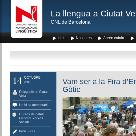
La llengua a Ciutat Ve
CNL de Barcelona
Inici
Nosaltres
Aprèn català
14
OCTUBRE
Vam ser a la Fira d’E
2016
Gòtic
Delegació de Ciutat
Vella
No hi ha comentaris
Cursos de català
,
General
,
xarxes
socials
barri
,
Fires