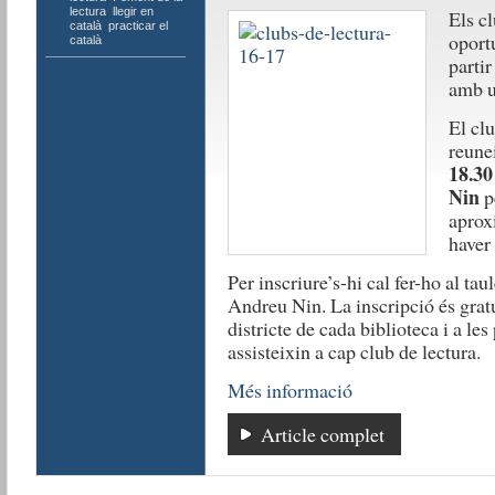
lectura
,
llegir en
Els c
català
,
practicar el
oport
català
parti
amb 
El clu
reune
18.30
Nin
pe
aprox
haver 
Per inscriure’s-hi cal fer-ho al tau
Andreu Nin. La inscripció és gratuï
districte de cada biblioteca i a l
assisteixin a cap club de lectura.
Més informació
Article complet