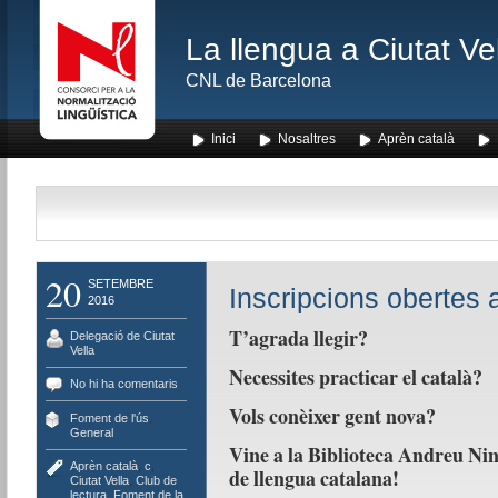
La llengua a Ciutat Ve
CNL de Barcelona
Inici
Nosaltres
Aprèn català
20
SETEMBRE
Inscripcions obertes a
2016
T’agrada llegir?
Delegació de Ciutat
Vella
Necessites practicar el català?
No hi ha comentaris
Vols conèixer gent nova?
Foment de l'ús
,
General
Vine a la Biblioteca Andreu Nin 
Aprèn català
,
c
,
de llengua catalana!
Ciutat Vella
,
Club de
lectura
,
Foment de la