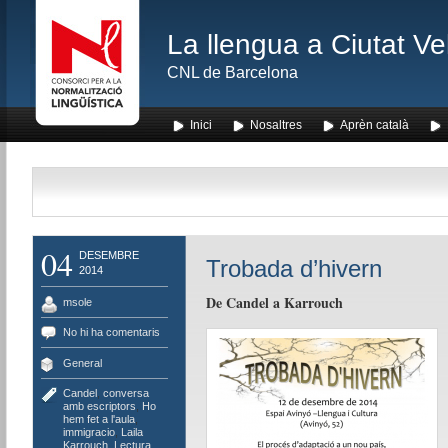
La llengua a Ciutat Ve
CNL de Barcelona
Inici
Nosaltres
Aprèn català
04
DESEMBRE
Trobada d’hivern
2014
De Candel a Karrouch
msole
No hi ha comentaris
General
Candel
,
conversa
amb escriptors
,
Ho
hem fet a l'aula
,
immigracio
,
Laila
Karrouch
,
Lectura