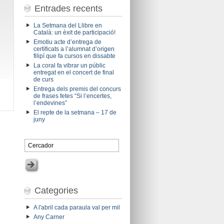
Entrades recents
La Setmana del Llibre en
Català: un èxit de participació!
Emotiu acte d’entrega de
certificats a l’alumnat d’origen
filipí que fa cursos en dissabte
La coral fa vibrar un públic
entregat en el concert de final
de curs
Entrega dels premis del concurs
de frases fetes “Si l’encertes,
l’endevines”
El repte de la setmana – 17 de
juny
Categories
A l'abril cada paraula val per mil
Any Carner