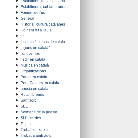
Establiment de la setmana
Establiments col·laboradors
Foment de l'ús
General
HIstòria i cultura catalanes
Ho hem fet a l'aula
I tu
Inscripció cursos de català
jugues en català?
l'endevines
llegir en català
Música en català
Organitzacions
Parlar en català
Pere Calders en català
poesia en català
Ruta llibreries
Sant Jordi
SEE
Setmana de la poesia
Si l'encertes
Totjoc
Treball en xarxa
Trobada amb autor