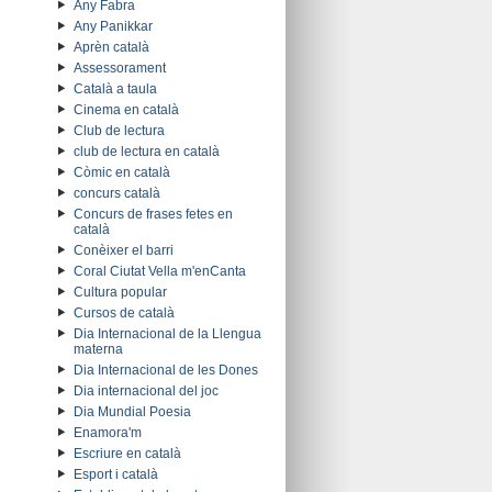
Any Fabra
Any Panikkar
Aprèn català
Assessorament
Català a taula
Cinema en català
Club de lectura
club de lectura en català
Còmic en català
concurs català
Concurs de frases fetes en
català
Conèixer el barri
Coral Ciutat Vella m'enCanta
Cultura popular
Cursos de català
Dia Internacional de la Llengua
materna
Dia Internacional de les Dones
Dia internacional del joc
Dia Mundial Poesia
Enamora'm
Escriure en català
Esport i català