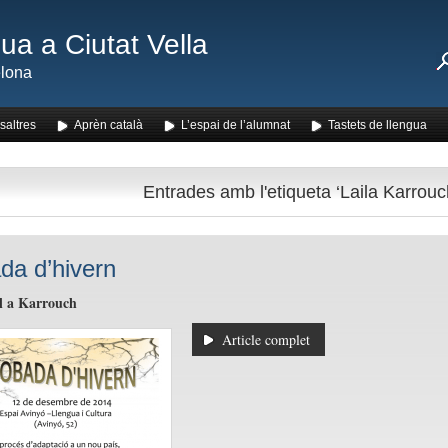
ua a Ciutat Vella
lona
saltres
Aprèn català
L’espai de l’alumnat
Tastets de llengua
Entrades amb l'etiqueta ‘Laila Karrouc
da d’hivern
l a Karrouch
Article complet