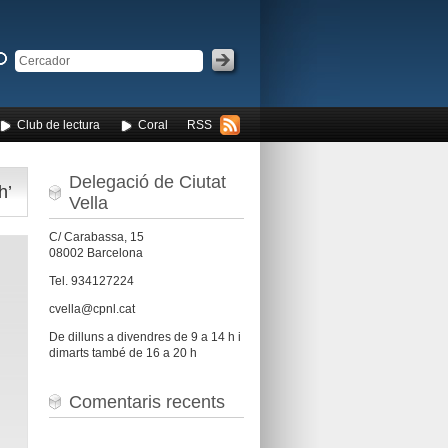
Club de lectura
Coral
RSS
Delegació de Ciutat
h’
Vella
C/ Carabassa, 15
08002 Barcelona
Tel. 934127224
cvella@cpnl.cat
De dilluns a divendres de 9 a 14 h i
dimarts també de 16 a 20 h
Comentaris recents