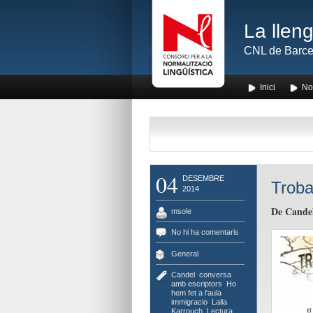
La lleng
CNL de Barce
Inici
No
04
DESEMBRE
Troba
2014
De Cande
msole
No hi ha comentaris
General
Candel
,
conversa
amb escriptors
,
Ho
hem fet a l'aula
,
immigracio
,
Laila
Karrouch
,
Lectura