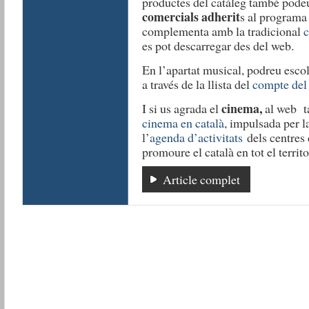
productes del catàleg també pode
comercials adherit
s al programa 
complementa amb la tradicional
c
es pot descarregar des del web.
En l’apartat musical, podreu esco
a través de la llista del
compte del
cinema,
I si us agrada el
al web t
cinema en català
, impulsada per la
l’
agenda d’activitats
dels centres 
promoure el català en tot el territo
Article complet