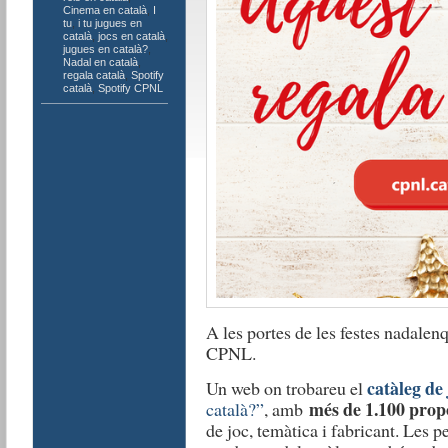
Cinema en català
,
I
tu
,
i tu jugues en
català
,
jocs en català
,
jugues en català?
,
Nadal en català
,
regala català
,
Spotify
català
,
Spotify CPNL
A les portes de les festes nadalen
CPNL.
catàleg de 
Un web on trobareu el
més de 1.100 prop
català?”
, amb
de joc, temàtica i fabricant. Les 