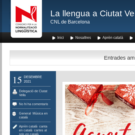
La llengua a Ciutat Ve
CNL de Barcelona
Inici
Nosaltres
Aprèn català
Entrades amb 
15
DESEMBRE
2021
Delegació de Ciutat
Vella
No hi ha comentaris
General
,
Música en
català
Aprèn català
,
canta
en català
,
cartes al
reis en català
,