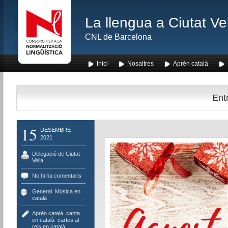
La llengua a Ciutat Ve
CNL de Barcelona
Inici
Nosaltres
Aprèn català
Entr
15
DESEMBRE
2021
Delegació de Ciutat
Vella
No hi ha comentaris
General
,
Música en
català
Aprèn català
,
canta
en català
,
cartes al
reis en català
,