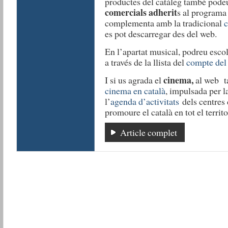
productes del catàleg també pode
comercials adherit
s al programa 
complementa amb la tradicional
c
es pot descarregar des del web.
En l’apartat musical, podreu esco
a través de la llista del
compte del
cinema,
I si us agrada el
al web t
cinema en català
, impulsada per la
l’
agenda d’activitats
dels centres 
promoure el català en tot el territo
Article complet