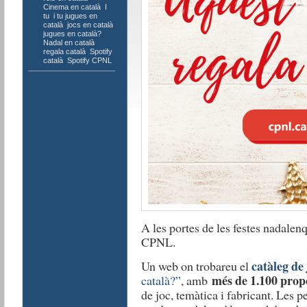
Cinema en català
,
I
tu
,
i tu jugues en
català
,
jocs en català
,
jugues en català?
,
Nadal en català
,
regala català
,
Spotify
català
,
Spotify CPNL
A les portes de les festes nadalen
CPNL.
catàleg de 
Un web on trobareu el
més de 1.100 prop
català?”
, amb
de joc, temàtica i fabricant. Les 