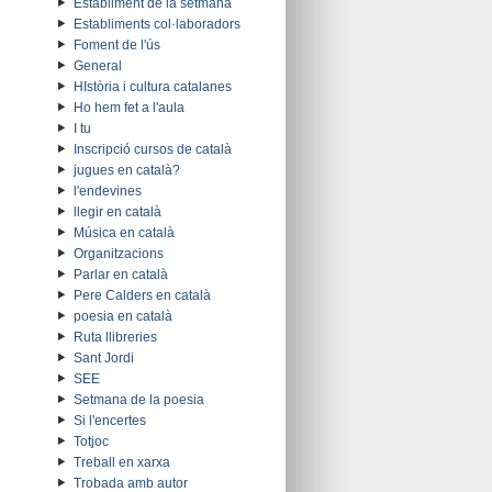
Establiment de la setmana
Establiments col·laboradors
Foment de l'ús
General
HIstòria i cultura catalanes
Ho hem fet a l'aula
I tu
Inscripció cursos de català
jugues en català?
l'endevines
llegir en català
Música en català
Organitzacions
Parlar en català
Pere Calders en català
poesia en català
Ruta llibreries
Sant Jordi
SEE
Setmana de la poesia
Si l'encertes
Totjoc
Treball en xarxa
Trobada amb autor