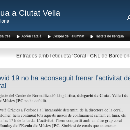
ua a Ciutat Vella
lona
saltres
Aprèn català
L’espai de l’alumnat
Tastets de llengua
Entrades amb l'etiqueta ‘Coral i CNL de Barcelon
vid 19 no ha aconseguit frenar l’activitat d
ral
delegació de Ciutat Vella i de
jecte del Centre de Normalització Lingüística,
de Músics JPC
no ha defallit.
!! Gràcies a l’esforç i a l’incansable determini de la directora de la coral,
olomer, hem continuat tots aquests mesos de confinament cantant en línia, els
 a les 17 h de la tarda. L’activitat, l’hem compartit amb un altre grup coral
onday de l’Escola de Músics JPC
. Simbiosi de corals que anomenem