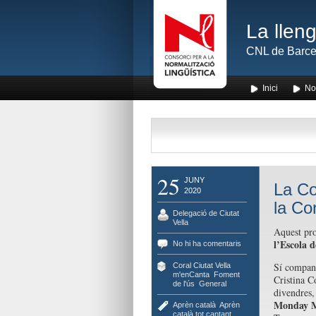
La lleng
CNL de Barce
Inici
No
25
JUNY
La Co
2020
la Co
Delegació de Ciutat
Vella
Aquest pro
l’Escola 
No hi ha comentaris
Sí companys
Coral Ciutat Vella
m'enCanta
,
Foment
Cristina C
de l'ús
,
General
divendres,
Monday M
Aprèn català
,
Aprèn
català tot cantant
,