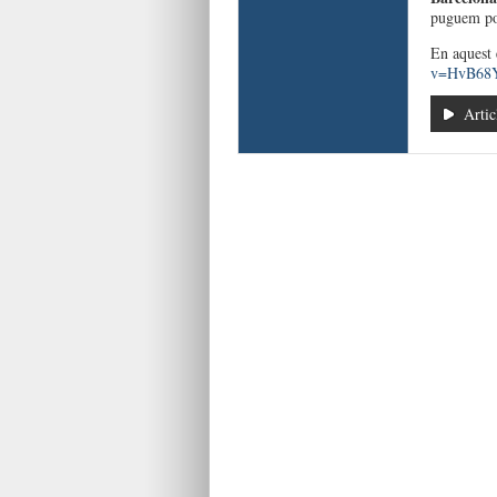
puguem pos
En aquest 
v=HvB68
Artic