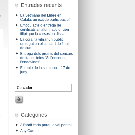
Entrades recents
s
La Setmana del Llibre en
Català: un èxit de participació!
Emotiu acte d’entrega de
certificats a l’alumnat d’origen
filipí que fa cursos en dissabte
La coral fa vibrar un públic
entregat en el concert de final
de curs
Entrega dels premis del concurs
de frases fetes “Si l’encertes,
l’endevines”
El repte de la setmana – 17 de
juny
n
Categories
A l'abril cada paraula val per mil
Any Carner