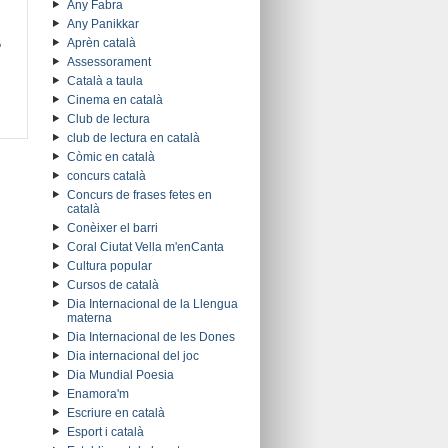
Any Fabra
Any Panikkar
Aprèn català
?
Assessorament
Català a taula
Cinema en català
Club de lectura
club de lectura en català
Còmic en català
concurs català
Concurs de frases fetes en
català
Conèixer el barri
Coral Ciutat Vella m'enCanta
Cultura popular
Cursos de català
Dia Internacional de la Llengua
materna
Dia Internacional de les Dones
Dia internacional del joc
Dia Mundial Poesia
Enamora'm
Escriure en català
Esport i català