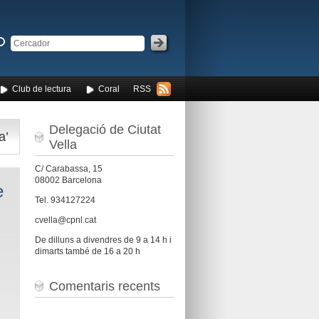
Club de lectura
Coral
RSS
Delegació de Ciutat
a’
Vella
C/ Carabassa, 15
08002 Barcelona
e
Tel. 934127224
cvella@cpnl.cat
De dilluns a divendres de 9 a 14 h i
dimarts també de 16 a 20 h
Comentaris recents