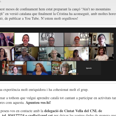
.
est mesos de confinament hem estat preparant la cançó “Ain’t no mountains
h” en versió catalana que finalment la Cristina ha aconseguit, amb moltes hore
ió, de publicar a You Tube. N’estem molt orgullosos!
na experiència molt enriquidora i ha cohesionat molt el grup.
ar a tothom que vulgui aprendre català tot cantant a participar en activitats ta
Apunteu-vos-hi!
ores com aquesta.
delegació de Ciutat Vella del CNL de
 poseu-vos en contacte amb la
, tel. 934127224 o cvella@cpnl.cat
per deixar les vostres dades de manera que