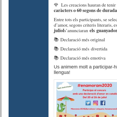
🌹
Les creacions hauran de tenir
caràcters o 60 segons de durada
Entre tots els participants, se sel
d’amor, segons criteris literaris, e
juliol
els guanyado
s’anunciaran
📚 Declaració més original
📚 Declaració més divertida
📚 Declaració més emotiva
Us animem molt a participar-hi,
llengua!