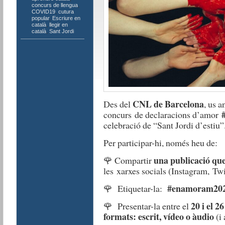
concurs de llengua
,
COVID19
,
cutura
popular
,
Escriure en
català
,
llegir en
català
,
Sant Jordi
CNL de Barcelona
Des del
, us 
concurs de declaracions d’amor
celebració de “Sant Jordi d’estiu
Per participar-hi, només heu de:
una publicació qu
🌹 Compartir
les
xarxes socials (Instagram,
Twi
#enamoram20
🌹 Etiquetar-la:
20 i el 26
🌹 Presentar-la entre el
formats: escrit, vídeo o àudio
(i