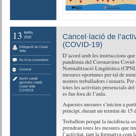
13
MARç
Cancel·lació de l’acti
2020
(COVID-19)
Delegació de Ciutat
Vella
D’acord amb les instruccions que 
No hi ha comentaris
pandèmia del Coronavirus Covid-1
Normalització Lingüística (CPNL) 
General
mesures oportunes per tal de minim
Aprèn català
,
nostres treballadors i usuaris. Per
aprendre català
,
totes les activitats presencials d
Ciutat Vella
,
COVID19
es fan fora de l’aula.
Aquestes mesures s’inicien a parti
principi, durant un termini de 15 d
Treballem perquè la incidència sob
prendran totes les mesures que ti
l’activitat, tant la formativa com l