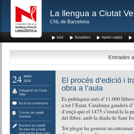
La llengua a Ciutat Ve
CNL de Barcelona
Inici
Nosaltres
Aprèn català
Entrades am
24
MAIG
El procés d’edició i tr
2019
obra a l’aula
Delegació de Ciutat
Vella
Es publiquen més d’11.000 llibres 
No hi ha comentaris
a tot l’Estat. Catalunya gaudeix d’
d’ençà que el 1475 s’instal·la la 
Cursos de català
,
del llibre, amb la diada de Sant J
General
Escriure en català
,
Tot plegat ha generat un entramat r
Ho hem fet a l'aula
,
jordi martin lloret a les