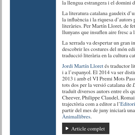
la llengua estrangera i el domini 
La literatura catalana gaudeix d’u
la influència i la riquesa d’autors
literàries. Per Martín Lloret, de fe
llunyans que insuflen aire fresc a l
La xerrada va despertar un gran in
descobrir les costures del món edit
traducció literària en la cultura ca
Jordi Martín Lloret
és traductor li
i a l’espanyol. El 2014 va ser dis
2013 i amb el VI Premi Mots Passa
tots dos per la versió catalana de
L
traduït diversos autors entre els 
Cheever, Philippe Claudel, Romai
trajectòria com a editor a l’
Editor
partir del mes de juny iniciarà una
Ànimallibres
.
Article complet