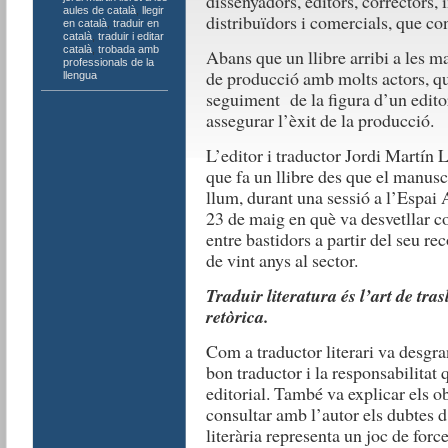
dissenyadors, editors, correctors, i
aules de català
,
llegir
distribuïdors i comercials, que co
en català
,
traduir en
català
,
traduir i editar
català
,
trobada amb
Abans que un llibre arribi a les ma
professionals de la
de producció amb molts actors, q
llengua
seguiment de la figura d’un edito
assegurar l’èxit de la producció.
L’editor i traductor Jordi Martín 
que fa un llibre des que el manuscri
llum, durant una sessió a l’Espai 
23 de maig en què va desvetllar co
entre bastidors a partir del seu re
de vint anys al sector.
Traduir literatura és l’art de tra
retòrica.
Com a traductor literari va desgra
bon traductor i la responsabilitat q
editorial. També va explicar els ob
consultar amb l’autor els dubtes d
literària representa un joc de forc