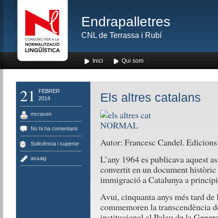
Endrapalletres
CNL de Terrassa i Rubí
Inici
Qui som
21
FEBRER
Els altres catalans
2014
mcraven
No hi ha comentaris
Autor: Francesc Candel. Edicions
Suficiència i superior
L’any 1964 es publicava aquest as
assaig
convertit en un document històric 
immigració a Catalunya a principi
Avui, cinquanta anys més tard de 
commemoren la transcendència de 
institucional al Palau de la Genera