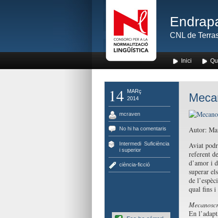
Endrapa
CNL de Terras
Inici
Qu
14
MARç
Mecan
2014
mcraven
Autor: Man
No hi ha comentaris
Intermedi
,
Suficiència
Aviat podr
i superior
referent d
d’amor i d
ciència-ficció
superar els
de l’espèc
qual fins i
Mecanoscri
En l’adapt