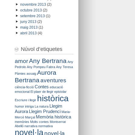
novembre 2013
(2)
octubre 2013
(2)
setembre 2013
(1)
juny 2013
(2)
maig 2013
(1)
abril 2013
(4)
Núvol d’etiquetes
Any Bertrana
amor
Any
Pedrolo
Any Pompeu Fabra
Any Teresa
Aurora
Pàmies
assaig
Bertrana
aventures
Contes
ciència-ficció
educació
emocional
El plaer de llegir
epistolar
històrica
Escriure i llegir
Llegim
humor
intriga
La natura
Aurora
Llegim Prudenci
Maria-
Memòria històrica
Mercè Marçal
memòries
Molts contes
Montserrat
Abelló
narrativa
normativa
novel·la
novel·la