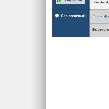
Fes-ho córrer!
director de
Cap comentari
Els altr
Els comenta