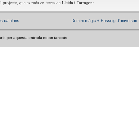
l projecte, que es roda en terres de Lleida i Tarragona.
es catalans
Domini màgic + Passeig d’aniversari
ris per aquesta entrada estan tancats
.