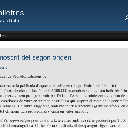
lletres
sa i Rubí
i som
oscrit del segon origen
uel de Pedrolo. Edicions 62.
em veure la pel·lícula d’aquesta novel·la escrita per Pedrolo el 1974, tot un
el gènere de ciència-ficció, amb 2.300.000 exemplars venuts. Una bella història
e supervivència protagonitzada pel Dídac i l’Alba, dos adolescents que han de
 entrebancs de viure en un món destruït i a qui sorprèn el repte de la continuïta
ie humana. Un llibre suggerent, amb moltes descripcions i grans metàfores, en e
 tot els noms dels protagonistes tenen un valor simbòlic.
t del segon origen
ja es va dur a la televisió amb una sèrie produïda per TV3.
ació cinematogràfica, Carles Porta substitueix el desaparegut Bigas Luna com a