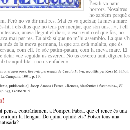
l’exili va patir
horrors. Nosaltres
ho sabíem perquè e
m. Però no va dir mai res. Mai es va queixar, la meva mare
és-hi, i els dius que no tens per menjar, que són uns…», i ell
contestava, anava llegint el diari, o escrivint o el que fos, no
va mai per res. En això sí que no m’hi assemblo. La que s’h
 més és la meva germana, la que ara està malalta, que és
servada, com ell. Jo sóc patim-patam, com la meva mare. El
 deia: «de seguida us esvereu. No us esvereu tant, digueu les
b tranquil·litat i no us enfadeu».
ra, el meu pare. Records personals de Carola Fabra,
recollits per Rosa M. Piñol.
 La Campana, 1991. p. 19.
línia, publicada a]: Josep Aransa i Ferrer, «Renecs, blasfèmies i flastomies»,
El
(blog), 14/06/2015.
u!
i pensa, contràriament a Pompeu Fabra, que el renec és una
enriquir la llengua. De quina opinió ets? Potser tens una
matisada?