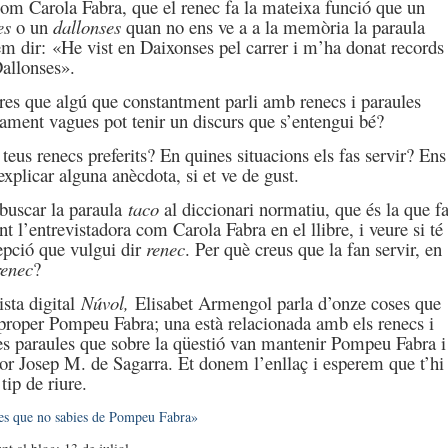
om Carola Fabra, que el renec fa la mateixa funció que un
es
o un
dallonses
quan no ens ve a a la memòria la paraula
m dir: «He vist en Daixonses pel carrer i m’ha donat records
Dallonses».
es que algú que constantment parli amb renecs i paraules
ament vagues pot tenir un discurs que s’entengui bé?
 teus renecs preferits? En quines situacions els fas servir? Ens
explicar alguna anècdota, si et ve de gust.
buscar la paraula
taco
al diccionari normatiu, que és la que f
ant l’entrevistadora com Carola Fabra en el llibre, i veure si té
epció que vulgui dir
renec
. Per què creus que la fan servir, en
renec
?
ista digital
Núvol,
Elisabet Armengol parla d’onze coses que
proper Pompeu Fabra; una està relacionada amb els renecs i
s paraules que sobre la qüestió van mantenir Pompeu Fabra i
tor Josep M. de Sagarra. Et donem l’enllaç i esperem que t’hi
 tip de riure.
es que no sabies de Pompeu Fabra»