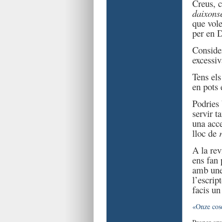
Creus, c
daixons
que vole
per en 
Consider
excessiv
Tens els
en pots 
Podries 
servir t
una acc
lloc de
A la rev
ens fan 
amb une
l’escrip
facis un
«Onze cos