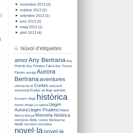
novembre 2013
(2)
octubre 2013
(2)
l
setembre 2013
(1)
juny 2013
(2)
maig 2013
(1)
abril 2013
(4)
i
Núvol d’etiquetes
Any Bertrana
amor
Any
Pedrolo
Any Pompeu Fabra
Any Teresa
Aurora
Pàmies
assaig
Bertrana
aventures
Contes
ciència-ficció
educació
emocional
El plaer de llegir
epistolar
històrica
Escriure i llegir
Llegim
humor
intriga
La natura
Aurora
Llegim Prudenci
Maria-
Memòria històrica
Mercè Marçal
memòries
Molts contes
Montserrat
Abelló
narrativa
normativa
novel·la
novel·la