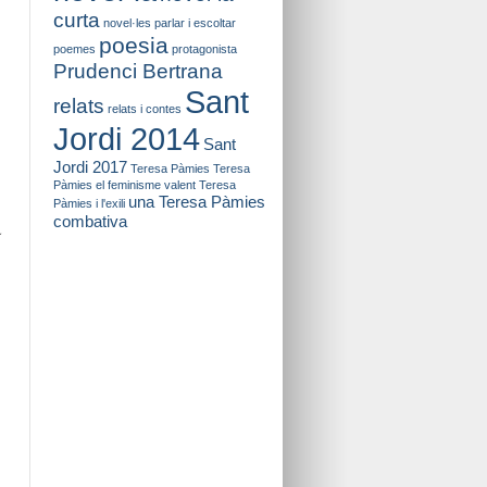
curta
novel·les
parlar i escoltar
poesia
poemes
protagonista
Prudenci Bertrana
Sant
relats
relats i contes
Jordi 2014
Sant
Jordi 2017
Teresa Pàmies
Teresa
Pàmies el feminisme valent
Teresa
una Teresa Pàmies
Pàmies i l'exili
combativa
a