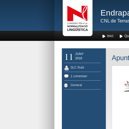
Endrapa
CNL de Terras
Inici
Qu
11
JUNY
Apunt
2018
SLC Rubí
1 comentari
General