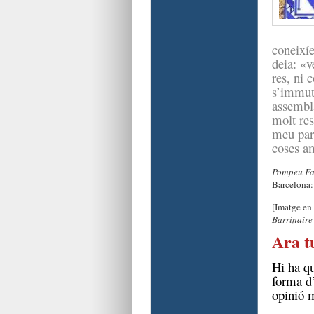
coneixíe
deia: «v
res, ni 
s’immuta
assembla
molt re
meu pare
coses am
Pompeu Fab
Barcelona:
[Imatge en 
Barrinaire
Ara t
Hi ha qu
forma d’
opinió 