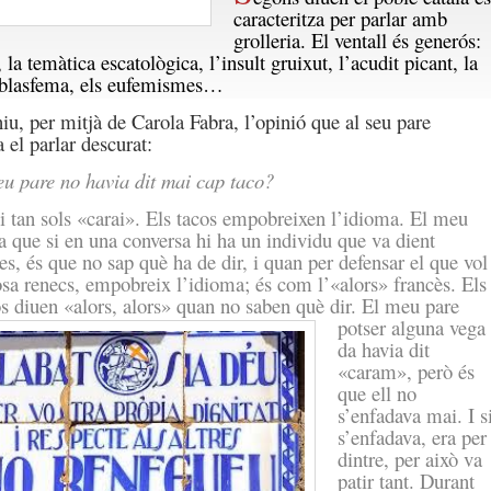
caracteritza per parlar amb
grolleria. El ventall és generós:
, la temàtica escatològica, l’insult gruixut, l’acudit picant, la
 blasfema, els eufemismes…
iu, per mitjà de Carola Fabra, l’opinió que al seu pare
 el parlar descurat:
u pare no havia dit mai cap taco?
i tan sols «carai». Els tacos empobreixen l’idioma. El meu
a que si en una conversa hi ha un individu que va dient
es, és que no sap què ha de dir, i quan per defensar el que vol
osa renecs, empobreix l’idioma; és com l’«alors» francès. Els
s diuen «alors, alors» quan no saben què dir. El meu pare
potser alguna vega
da havia dit
«caram», però és
que ell no
s’enfadava mai. I s
s’enfadava, era per
dintre, per això va
patir tant. Durant