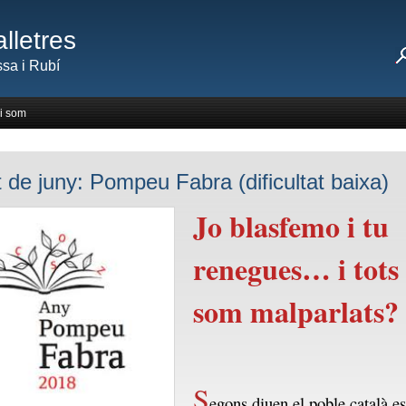
lletres
sa i Rubí
i som
 de juny: Pompeu Fabra (dificultat baixa)
Jo blasfemo i tu
renegues… i tots
som malparlats?
S
egons diuen el poble català es