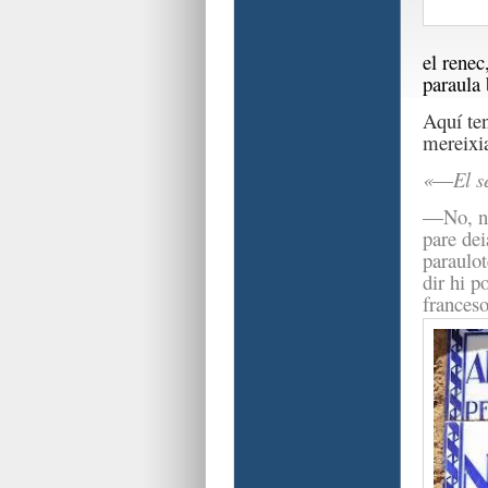
el renec
paraula
Aquí ten
mereixia
«―El se
―
No, n
pare dei
paraulot
dir hi p
franceso