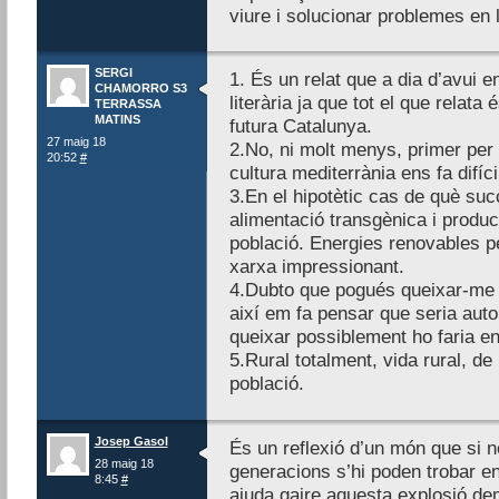
viure i solucionar problemes en 
SERGI
1. És un relat que a dia d’avui en
CHAMORRO S3
literària ja que tot el que relata
TERRASSA
MATINS
futura Catalunya.
27 maig 18
2.No, ni molt menys, primer per 
20:52
#
cultura mediterrània ens fa difíc
3.En el hipotètic cas de què suc
alimentació transgènica i produc
població. Energies renovables 
xarxa impressionant.
4.Dubto que pogués queixar-me d
així em fa pensar que seria auto
queixar possiblement ho faria e
5.Rural totalment, vida rural, de
població.
Josep Gasol
És un reflexió d’un món que si 
28 maig 18
generacions s’hi poden trobar en
8:45
#
ajuda gaire aquesta explosió de