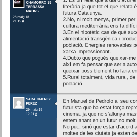
1. És un relat que a dia d’avui en
CHAMORRO S3
literària ja que tot el que relata
TERRASSA
MATINS
futura Catalunya.
28 maig 18
2.No, ni molt menys, primer per 
21:15
#
cultura mediterrània ens fa difíc
3.En el hipotètic cas de què suc
alimentació transgènica i produc
població. Energies renovables 
xarxa impressionant.
4.Dubto que pogués queixar-me d
així em fa pensar que seria auto
queixar possiblement ho faria e
5.Rural totalment, vida rural, de
població.
SARA JIMENEZ
En Manuel de Pedrolo al seu co
PEREZ
futurista que ha estat força repre
29 maig 18
cinema, ja que no s’allunya mass
12:21
#
estem anant en un futur no molt 
No puc, sinó que estar d’acord 
moltes de les ciutats ja estan d