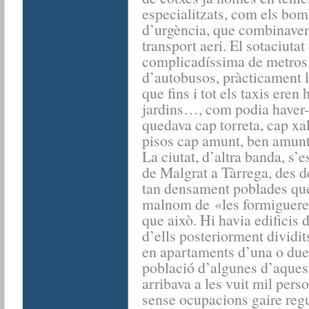
especialitzats, com els bomb
d’urgència, que combinaven 
transport aeri. El sotaciuta
complicadíssima de metros, 
d’autobusos, pràcticament l’
que fins i tot els taxis eren
jardins…, com podia haver-hi
quedava cap torreta, cap xale
pisos cap amunt, ben amunteg
La ciutat, d’altra banda, s
de Malgrat a Tàrrega, des 
tan densament poblades qu
malnom de «les formigueres
que això. Hi havia edificis 
d’ells posteriorment dividits
en apartaments d’una o due
població d’algunes d’aquest
arribava a les vuit mil perso
sense ocupacions gaire regu