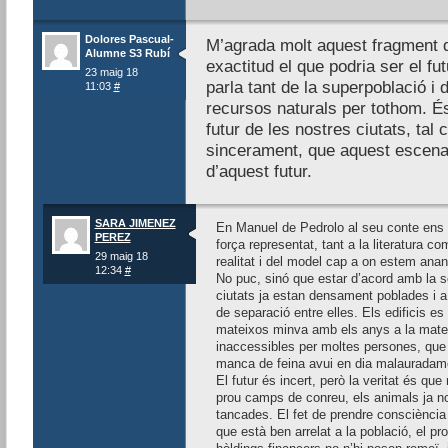
Dolores Pascual-
M’agrada molt aquest fragment 
Alumne S3 Rubí
exactitud el que podria ser el fu
23 maig 18
parla tant de la superpoblació i d
11:03
#
recursos naturals per tothom. É
futur de les nostres ciutats, tal
sincerament, que aquest escenari 
d’aquest futur.
SARA JIMENEZ
En Manuel de Pedrolo al seu conte ens p
PEREZ
força representat, tant a la literatura c
29 maig 18
realitat i del model cap a on estem anant
12:34
#
No puc, sinó que estar d’acord amb la s
ciutats ja estan densament poblades i a
de separació entre elles. Els edificis es 
mateixos minva amb els anys a la mateix
inaccessibles per moltes persones, que
manca de feina avui en dia malauradamen
El futur és incert, però la veritat és que 
prou camps de conreu, els animals ja no 
tancades. El fet de prendre consciència 
que està ben arrelat a la població, el pr