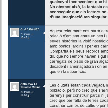
qualsevol inconvenient que hi
No obstant això, la fantasia e
aconseguir que els lectors no 
d’una imaginació tan singular.
OLGA IBAÑEZ
Aquest relat marc ens narra a t
25 maig 18
relació d’amistat entre un nen i
15:45
#
seves històries la visió nostàlgi
amb bonics jardins i per els carr
Compartia els seus records amb e
dir, que no sempre havien sigut
carregats de pisos de gran alça
decadent i amenaçadora i on en 
que en la superfície.
Anna Mas S3
Les ciutats estan cada vegada m
Terrassa Matins
població, però no crec que s’arr
25 maig 18
terrenys per construir parcs ni 
17:09
#
crec que per falta de terres ca
construir camps de cultiu o per l