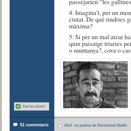
passejarien “les gallines
4. Imagina’t, per un mo
ciutat. De què tindries g
màxima?
5. Si per un mal atzar ha
quin paisatge triaries pe
o muntanya?, cova o cas
Fes-ho córrer!
51 comentaris
Abril: un poema de Montserrat Abelló