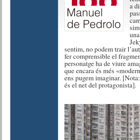
a di
pas
can
sim
una
Jek
sentim, no podem trair l’au
fer comprensible el fragme
personatge ha de viure amaga
que encara és més «modern
ens pugem imaginar. [Nota
és el net del protagonista].