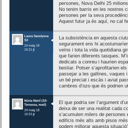
persones, Nova Delhi 25 milions
No tenim barris en les nostres c
persones per la seva procedènc
Aquest futur ja és aquí, no cal f
Laura Savelyeva
La subsistència en aquesta ciutat
S3
segurament ens hi acostumaríem.
24 maig 18
veïns i tota la vida quotidiana gi
16:21
#
que farien diferents tasques. M’
dedicats a conreu i haurien espa
bestiar. Potser s’aprofitarien els
passejar a les gallines, vaques 
un bé preciat i escàs i aviat pass
cambres d’ozo que és podrien uti
Núria Martí (S3-
El que podria ser l’argument d’un
Terrassa, matí)
deixa de ser una realitat cada c
24 maig 18
s’acumulen milers de persones e
16:53
#
edificis més alts amb pisos mé
podem millorar aquesta situació