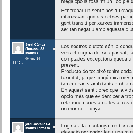
megalòpolis fossi’m un lloc ple
Per trobar un sentit positiu d’aqu
interessant que els cotxes partic
gent transiti per xarxes immense
ser tan negatiu amb aquesta ciu
Sergi Gámez
Les nostres ciutats són la cend
(Terrassa S3
vers el dogma del seu passat, la
matins )
comptades excepcions queda una
06 juny 18
14:17
#
present.
Producte de tot això tenim cada 
toxicitat, ja que ningú mira més 
tan ocupants amb tants problem
En aquest sentit crec que la vi
opció més que evident per a trob
relacionen unes amb les altres i
un murmull llunyà…
jordi castells S3
Fugiria a la muntanya, on buscar
matins Terrassa
elevació per poder tenir una mir