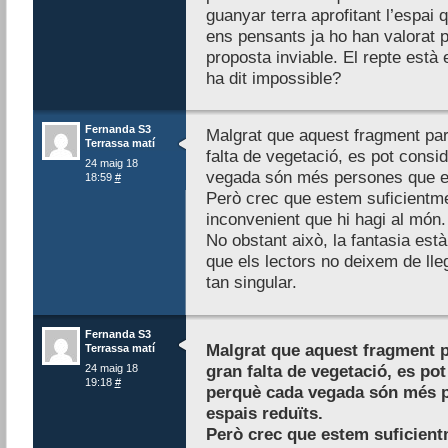
guanyar terra aprofitant l’espai
ens pensants ja ho han valorat 
proposta inviable. El repte està 
ha dit impossible?
Fernanda S3
Malgrat que aquest fragment par
Terrassa matí
falta de vegetació, es pot consi
24 maig 18
vegada són més persones que es
18:59
#
Però crec que estem suficientme
inconvenient que hi hagi al món.
No obstant això, la fantasia est
que els lectors no deixem de lle
tan singular.
Fernanda S3
Malgrat que aquest fragment p
Terrassa matí
24 maig 18
gran falta de vegetació, es pot
19:18
#
perquè cada vegada són més p
espais reduïts.
Però crec que estem suficient