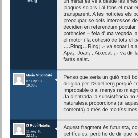
un mirall es veia desde les fines
18:40
#
plaques solars i al fons el mar e
transparent. A les notícies els 
preocupar-se dels interessos de 
decidien en referendum popular i
potències – feia d’una vegada la
el motor i la cohesió de tots el 
….Ring¡…Ring¡ .- va sonar l’alar
Apa¡, Joan¡ , Aixecat ¡.- va dir 
faràs salat.
María M S3 Rubí
Penso que seria un guió molt bó p
07 juny 18
dirigida per l’Spielberg perquè c
19:38
#
improbable o al menys no m’agra
Ja d’entrada la subsistència no 
naturalesa proporciona (si aque
comenta) a més de moltíssimes
I3 Rubí Natalia
Aquest fragment és futurista, 
11 juny 18
pel·lícules, però he de dir que n
22:18
#