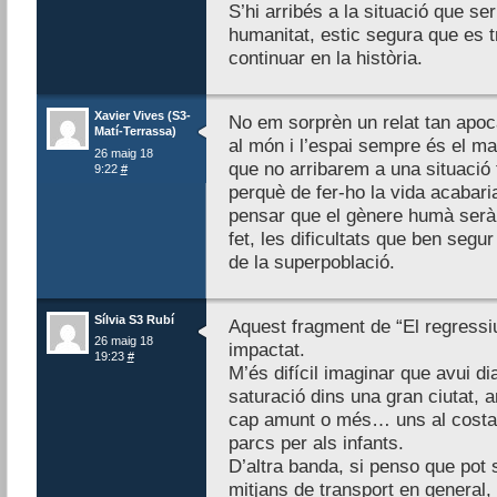
S’hi arribés a la situació que se
humanitat, estic segura que es t
continuar en la història.
Xavier Vives (S3-
No em sorprèn un relat tan apoc
Matí-Terrassa)
al món i l’espai sempre és el ma
26 maig 18
que no arribarem a una situació
9:22
#
perquè de fer-ho la vida acabari
pensar que el gènere humà serà
fet, les dificultats que ben seg
de la superpoblació.
Sílvia S3 Rubí
Aquest fragment de “El regressi
26 maig 18
impactat.
19:23
#
M’és difícil imaginar que avui d
saturació dins una gran ciutat, 
cap amunt o més… uns al costat 
parcs per als infants.
D’altra banda, si penso que pot s
mitjans de transport en general,