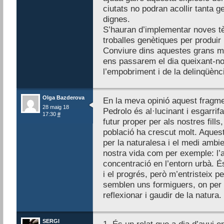
ciutats no podran acollir tanta
dignes.
S’hauran d’implementar noves tèc
troballes genètiques per produir
Conviure dins aquestes grans met
ens passarem el dia queixant-no
l’empobriment i de la delinqüènc
Olga Bazderova
En la meva opinió aquest fragme
28 maig 18
Pedrolo és al·lucinant i esgarri
17:30
#
futur proper per als nostres fills
població ha crescut molt. Aque
per la naturalesa i el medi ambi
nostra vida com per exemple: l’
concentració en l’entorn urbà. É
i el progrés, però m’entristeix 
semblen uns formiguers, on per 
reflexionar i gaudir de la natura.
SERGI