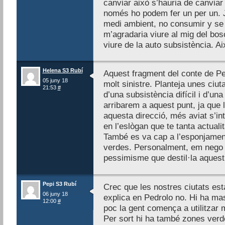
canviar això s’hauria de canviar
només ho podem fer un per un. J
medi ambient, no consumir y se ll
m’agradaria viure al mig del bos
viure de la auto subsistència. Ai
Helena S3 Rubí
Aquest fragment del conte de Pedr
05 juny 18
molt sinistre. Planteja unes ciu
21:53
#
d’una subsistència difícil i d’una
arribarem a aquest punt, ja que 
aquesta direcció, més aviat s’in
en l’eslògan que te tanta actualit
També es va cap a l’esponjamen
verdes. Personalment, em nego 
pessimisme que destil·la aquest
Pepi S3 Rubí
Crec que les nostres ciutats est
06 juny 18
explica en Pedrolo no. Hi ha ma
12:00
#
poc la gent comença a utilitzar 
Per sort hi ha també zones verd