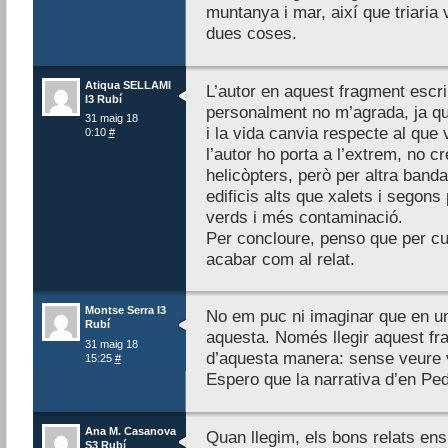
muntanya i mar, així que triaria 
dues coses.
Atiqua SELLAMI
L’autor en aquest fragment escri
I3 Rubí
personalment no m’agrada, ja qu
31 maig 18
i la vida canvia respecte al que
0:10
#
l’autor ho porta a l’extrem, no 
helicòpters, però per altra band
edificis alts que xalets i segon
verds i més contaminació.
Per concloure, penso que per c
acabar com al relat.
Montse Serra I3
No em puc ni imaginar que en un 
Rubí
aquesta. Només llegir aquest fr
31 maig 18
d’aquesta manera: sense veure 
15:25
#
Espero que la narrativa d’en Ped
Ana M. Casanova
Quan llegim, els bons relats ens 
S3 Rubí