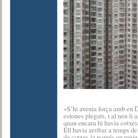
«S’hi avenia força amb en 
estones plegats, i al nen li
quan encara hi havia cotxes 
Ell havia arribar a temps de
de cotxes ja només en teni