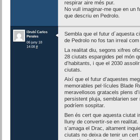
respirar aire més pur.
No vull imaginar-me que en un fu
que descriu en Pedrolo.
I3rubí Carlos
Sembla que el futur d´aquesta ci
Perales
de Pedrolo no fos tan irreal com
06 juny 18
14:08
#
La realitat diu, segons xifres ofi
28 ciutats espargides pel món q
d’habitants, i que el 2030 assol
ciutats.
Així que el futur d’aquestes me
memorables pel·lícules Blade Ru
meravellosos gratacels plens d’
persistent pluja, semblarien ser 
podríem sospitar.
Ben és cert que aquesta ciutat i
lluny de convertir-se en realita
s’amaga el Drac, altament inquie
ciutats no deixa de tenir un cert 