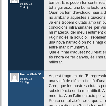
temps. Ens poden fer sentir reali
03 juny 18
tot sigui això, una bona lectura d
11:40
#
Quan parlem d’evolució hauria de
no arribar a aquestes situacions 
Ja ens trobem ciutats amb un pu
condicions infrahumanes per viur
mi mateixa, del meu sentiment d
Fugir no és la solució. Treballem
una nova narració on no s’hagi d’
entre mar o muntanya.
Que el final d’aquest nou relat si
és l’hora de fer canvis, és l’hor
millorar.
Montse Olaria S3
Aquest fragment de “El regressi
03 juny 18
una visió de ciència-ficció d’un
13:08
#
Crec, que les nostres ciutats pod
subsistència seria molt dificil. A
més ric. A on l’alimentació per a 
Penso en tot això i crec que la r
problemàtiques s’ha de fer amb v