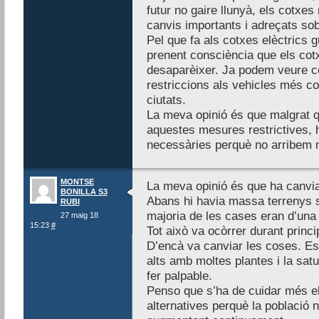
futur no gaire llunyà, els cotxe
canvis importants i adreçats sob
Pel que fa als cotxes elèctrics 
prenent consciència que els co
desaparèixer. Ja podem veure co
restriccions als vehicles més c
ciutats.
La meva opinió és que malgrat 
aquestes mesures restrictives,
necessàries perquè no arribem m
MONTSE
La meva opinió és que ha canviat
BONILLA S3
Abans hi havia massa terrenys se
RUBI
majoria de les cases eran d’una 
27 maig 18
15:23
#
Tot això va ocòrrer durant princi
D’encà va canviar les coses. Es
alts amb moltes plantes i la satu
fer palpable.
Penso que s’ha de cuidar més el
alternatives perquè la població n