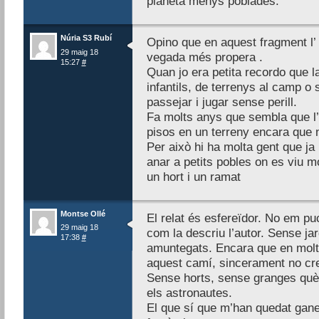
planeta menys poblades.
Núria S3 Rubí
Opino que en aquest fragment l’ 
29 maig 18
vegada més propera .
15:27
#
Quan jo era petita recordo que l
infantils, de terrenys al camp o
passejar i jugar sense perill.
Fa molts anys que sembla que l’ 
pisos en un terreny encara que n
Per això hi ha molta gent que ja
anar a petits pobles on es viu mo
un hort i un ramat
Montse Ollé
El relat és esfereïdor. No em puc
29 maig 18
com la descriu l’autor. Sense ja
17:38
#
amuntegats. Encara que en molt
aquest camí, sincerament no cr
Sense horts, sense granges què
els astronautes.
El que sí que m’han quedat ganes