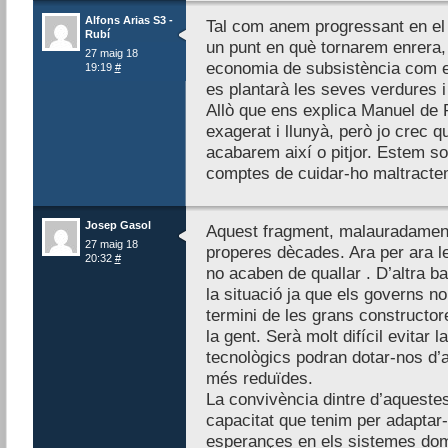
Alfons Arias S3 -
Tal com anem progressant en el 
Rubí
un punt en què tornarem enrera,
27 maig 18
economia de subsistència com en
19:19
#
es plantarà les seves verdures i
Allò que ens explica Manuel de 
exagerat i llunyà, però jo crec q
acabarem així o pitjor. Estem so
comptes de cuidar-ho maltract
Josep Gasol
Aquest fragment, malauradament s
27 maig 18
properes dècades. Ara per ara le
20:32
#
no acaben de quallar . D’altra b
la situació ja que els governs no
termini de les grans constructo
la gent. Serà molt difícil evitar
tecnològics podran dotar-nos d’
més reduïdes.
La convivència dintre d’aquestes m
capacitat que tenim per adaptar-
esperançes en els sistemes domó