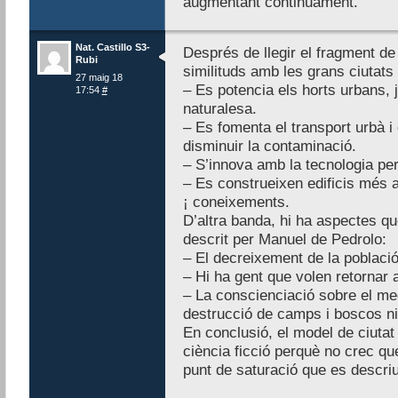
augmentant continuament.
Nat. Castillo S3-
Després de llegir el fragment d
Rubi
similituds amb les grans ciutat
27 maig 18
– Es potencia els horts urbans, 
17:54
#
naturalesa.
– Es fomenta el transport urbà i 
disminuir la contaminació.
– S’innova amb la tecnologia per 
– Es construeixen edificis més 
¡ coneixements.
D’altra banda, hi ha aspectes q
descrit per Manuel de Pedrolo:
– El decreixement de la població
– Hi ha gent que volen retornar 
– La conscienciació sobre el me
destrucció de camps i boscos ni 
En conclusió, el model de ciutat
ciència ficció perquè no crec que
punt de saturació que es descriu 