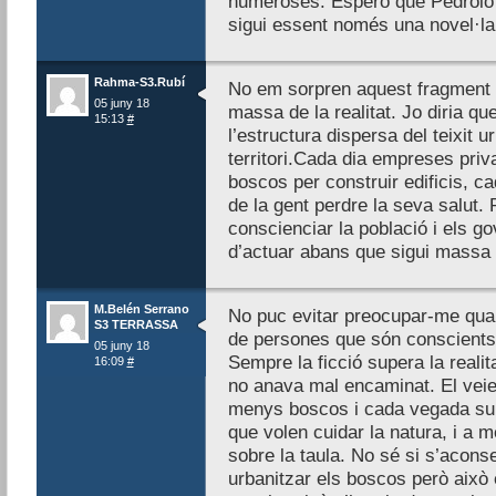
numeroses. Espero que Pedrolo no
sigui essent només una novel·la 
Rahma-S3.Rubí
No em sorpren aquest fragment d
05 juny 18
massa de la realitat. Jo diria q
15:13
#
l’estructura dispersa del teixit u
territori.Cada dia empreses priva
boscos per construir edificis, c
de la gent perdre la seva salut. P
conscienciar la població i els g
d’actuar abans que sigui massa 
M.Belén Serrano
No puc evitar preocupar-me quant
S3 TERRASSA
de persones que són conscients i
05 juny 18
Sempre la ficció supera la realit
16:09
#
no anava mal encaminat. El veie
menys boscos i cada vegada surte
que volen cuidar la natura, i a m
sobre la taula. No sé si s’acons
urbanitzar els boscos però això 