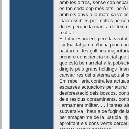
amb les altres, sense cap espai d
es fan cada cop més alts, però l
amb els anys a la mateixa veloci
inaccessibles per moltes person
dures perquè la manca de feina 
realitat.
El futur és incert, però la verita
l’actualitat ja no n’hi ha prou c
pasturen i les gallines majoritàr
prendre consciència social que t
que està ben arrelat a la poblac
dirigits pels grans hòldings fina
canviar res del sistema actual pe
Em rebel·laria contra les actuals
escasses actuacions per aturar e
desforestació dels boscos, contr
dels residus contaminants, contr
l’armament militar, ….i tantes al
subversiva i hauria de fugir de la
per amagar-me de la justícia inju
aprofitant els bons vents cercaria