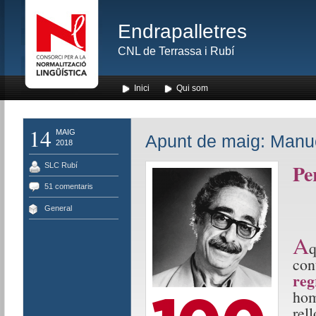
Endrapalletres
CNL de Terrassa i Rubí
Inici
Qui som
14
MAIG
Apunt de maig: Manu
2018
Pe
SLC Rubí
51 comentaris
General
A
q
con
reg
hom
rell