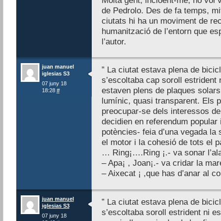
Molta gent, incloent-me, no vol v
de Pedrolo. Des de fa temps, mit
ciutats hi ha un moviment de re
humanització de l’entorn que espe
l’autor.
juan manuel
” La ciutat estava plena de bicic
iglesias S3
s’escoltaba cap soroll estrident 
07 juny 18
estaven plens de plaques solars.
18:28
#
lumínic, quasi transparent. Els 
preocupar-se dels interessos de 
decidien en referendum popular i
potències- feia d’una vegada la 
el motor i la cohesió de tots el 
… Ring¡….Ring ¡.- va sonar l’ala
– Apa¡ , Joan¡.- va cridar la mar
– Aixecat ¡ ,que has d’anar al col
juan manuel
” La ciutat estava plena de bicic
iglesias S3
s’escoltaba soroll estrident ni 
07 juny 18