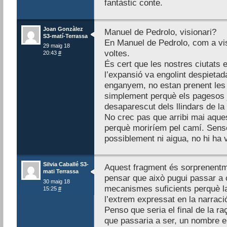
fantàstic conte.
Joan Gonzàlez
Manuel de Pedrolo, visionari?
S3-matí-Terrassa
En Manuel de Pedrolo, com a vis
29 maig 18
voltes.
20:43
#
És cert que les nostres ciutats 
l’expansió va engolint despieta
enganyem, no estan prenent les 
simplement perquè els pagesos ja
desaparescut dels llindars de la 
No crec pas que arribi mai aques
perquè moriríem pel camí. Sense 
possiblement ni aigua, no hi ha 
Silvia Caballé S3-
Aquest fragment és sorprenentmen
mati Terrassa
pensar que això pugui passar a cu
30 maig 18
mecanismes suficients perquè la
15:25
#
l’extrem expressat en la narració
Penso que seria el final de la r
que passaria a ser, un nombre 