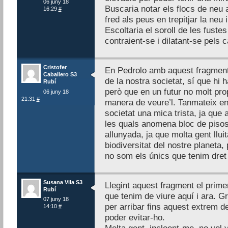
06 juny 18
Buscaria notar els flocs de neu a 
16:29
#
fred als peus en trepitjar la neu i
Escoltaria el soroll de les fustes
contraient-se i dilatant-se pels
Cristofer
En Pedrolo amb aquest fragment d
Caballero S3
de la nostra societat, sí que hi 
Rubí
però que en un futur no molt pro
06 juny 18
21:31
#
manera de veure’l. Tanmateix e
societat una mica trista, ja que
les quals anomena bloc de pisos
allunyada, ja que molta gent lluit
biodiversitat del nostre planeta,
no som els únics que tenim dret a
Susana Vila S3
Llegint aquest fragment el prime
Rubí
que tenim de viure aquí i ara. G
07 juny 18
per arribar fins aquest extrem d
14:10
#
poder evitar-ho.