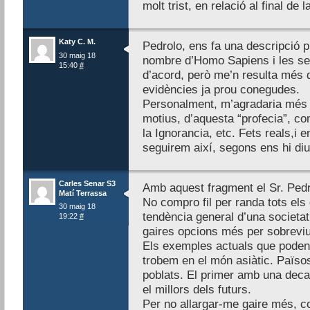
molt trist, en relació al final de 
Katy C. M.
Pedrolo, ens fa una descripció p
30 maig 18
nombre d’Homo Sapiens i les sev
15:40
#
d’acord, però me’n resulta més d
evidències ja prou conegudes.
Personalment, m’agradaria més ll
motius, d’aquesta “profecia”, co
la Ignorancia, etc. Fets reals,i 
seguirem així, segons ens hi diu 
Carles Senar S3
Amb aquest fragment el Sr. Pedr
Matí Terrassa
No compro fil per randa tots els d
30 maig 18
tendència general d’una societat
19:22
#
gaires opcions més per sobreviu
Els exemples actuals que poden 
trobem en el món asiàtic. Païso
poblats. El primer amb una deca
el millors dels futurs.
Per no allargar-me gaire més, c