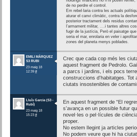
hòldings financers no n’hi posen remeï, 
de no perdre el control.
Em rebel·laria contra les actuals políti
aturar el canvi climàtic, contra la desfo
posterior tractament dels residus contam
l’armament militar, ….i tantes altres cos
fugir de la justícia, Però el paisatge que
seria el mar, enrolaria en veler i aprofita
zones del planeta menys poblades.
EMILI MÀRQUEZ
Crec que cada cop més les ciuta
S3 RUBI
aquest fragment de Pedrolo. Gai
23 maig 18
a parcs i jardins, i els pocs terr
12:39
#
construccions d’habitatges. Tot 
ciutats insostenibles de contami
Lluís Garcia (S3 -
En aquest fragment de “El regre
Rubí)
s’avança en un possible futur qu
23 maig 18
novel·les o pel·lícules de ciènci
15:23
#
proper.
No estem llegint ja articles per
No podem veure que hi ha ciutat