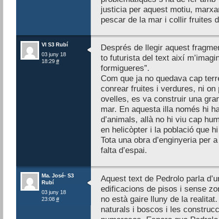
justicia per aquest motiu, marxa
pescar de la mar i collir fruites 
VI S3 Rubí
Després de llegir aquest fragmen
03 juny 18
to futurista del text així m’imagi
18:29
#
formigueres”.
Com que ja no quedava cap terren
conrear fruites i verdures, ni on
ovelles, es va construir una gran 
mar. En aquesta illa només hi h
d’animals, allà no hi viu cap humà
en helicòpter i la població que h
Tota una obra d’enginyeria per a 
falta d’espai.
Ma. José- S3
Aquest text de Pedrolo parla d’
Rubí
edificacions de pisos i sense zo
03 juny 18
no està gaire lluny de la realit
23:08
#
naturals i boscos i les constru