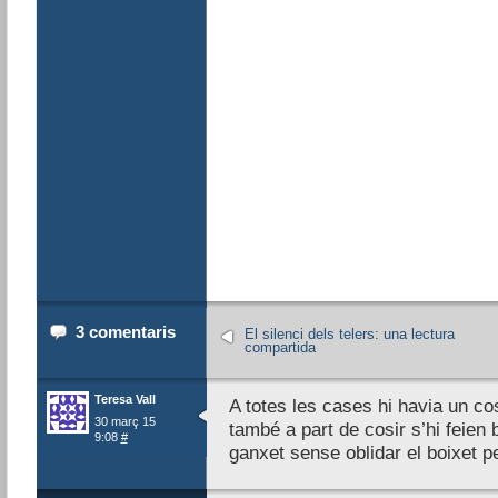
3 comentaris
El silenci dels telers: una lectura
compartida
Teresa Vall
A totes les cases hi havia un co
30 març 15
també a part de cosir s’hi feien 
9:08
#
ganxet sense oblidar el boixet p