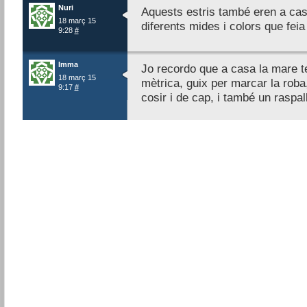
Nuri
Aquests estris també eren a casa
18 març 15
diferents mides i colors que feia 
9:28
#
Imma
Jo recordo que a casa la mare t
18 març 15
mètrica, guix per marcar la roba,
9:17
#
cosir i de cap, i també un raspall 