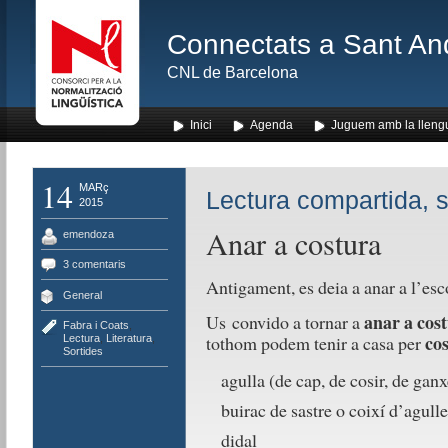
Connectats a Sant An
CNL de Barcelona
Inici
Agenda
Juguem amb la lleng
14
MARç
Lectura compartida, 
2015
Anar a costura
emendoza
3 comentaris
Antigament, es deia a anar a l’esc
General
anar a cos
Us convido a tornar a
Fabra i Coats
,
cos
tothom podem tenir a casa per
Lectura
,
Literatura
,
Sortides
agulla (de cap, de cosir, de ga
buirac de sastre o coixí d’agulle
didal