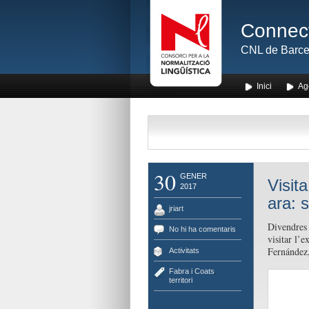
Connect
CNL de Barce
Inici
Ag
30
GENER
Visit
2017
ara: s
jriart
Divendres 
No hi ha comentaris
visitar l’e
Fernández,
Activitats
Fabra i Coats
,
territori