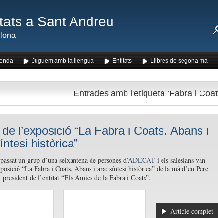
ats a Sant Andreu
lona
enda
Juguem amb la llengua
Entitats
Llibres de segona mà
Entrades amb l'etiqueta ‘Fabra i Coat
a de l’exposició “La Fabra i Coats. Abans i
íntesi històrica”
passat un grup d’una seixantena de persones d’
ADECAT
i els salesians van
xposició “La Fabra i Coats. Abans i ara: síntesi històrica” de la mà d’en Pere
 president de l’entitat “Els Amics de la Fabra i Coats”.
Article complet