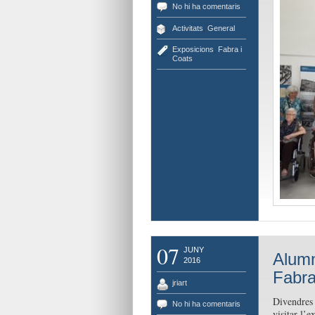
No hi ha comentaris
Activitats
,
General
Exposicions
,
Fabra i
Coats
07
JUNY
Alumn
2016
Fabra 
jriart
Divendres 
No hi ha comentaris
visitar l’e