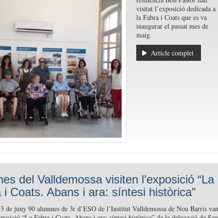
visitat l’exposició dedicada a
la Fabra i Coats que es va
inaugurar el passat mes de
maig.
Article complet
es del Valldemossa visiten l’exposició “La
i Coats. Abans i ara: síntesi històrica”
3 de juny 90 alumnes de 3r d’ESO de l’Institut Valldemossa de Nou Barris va
xposició “La Fabra i Coats. Abans i ara: síntesi històrica” de la delegació de San