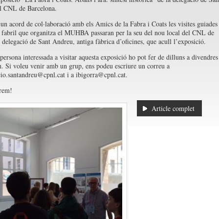
l CNL de Barcelona.
’un acord de col·laboració amb els Amics de la Fabra i Coats les visites guiades
e fabril que organitza el MUHBA passaran per la seu del nou local del CNL de
 delegació de Sant Andreu, antiga fàbrica d’oficines, que acull l’exposició.
persona interessada a visitar aquesta exposició ho pot fer de dilluns a divendres
h. Si voleu venir amb un grup, ens podeu escriure un correu a
io.santandreu@cpnl.cat i a ibigorra@cpnl.cat.
erem!
Article complet