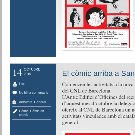
14
OCTUBRE
El còmic arriba a Sa
2015
Comencen les activitats a la nova
jriart
del CNL de Barcelona.
No hi ha comentaris
L’Antic Edifici d’Oficines del reci
d’aquest mes d’octubre la delegac
Activitats
,
General
ofereix al CNL de Barcelona un nou
Còmic
,
Còmic en
activitats vinculades amb el català 
català
general.