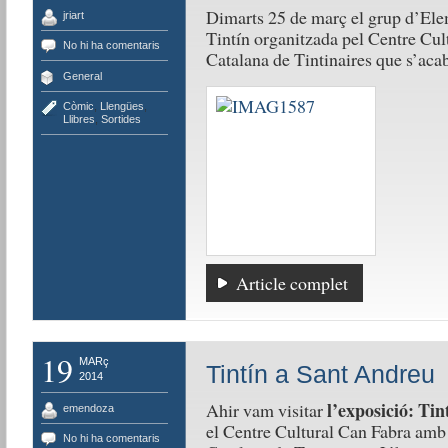
Dimarts 25 de març el grup d’Elem
jriart
Tintín organitzada pel Centre Cul
No hi ha comentaris
Catalana de Tintinaires que s’acab
General
Còmic
,
Llengües
,
Llibres
,
Sortides
Article complet
19
MARç
Tintín a Sant Andreu
2014
l’exposició: Tin
Ahir vam visitar
emendoza
el Centre Cultural Can Fabra amb
No hi ha comentaris