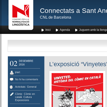
Connectats a Sant An
CNL de Barcelona
Inici
Agenda
Juguem amb la lleng
02
DESEMBRE
L’exposició “Vinyetes
2016
jriart
No hi ha comentaris
Activitats
,
General
Còmic
,
Còmic en
català
,
Cultura
,
Exposicions