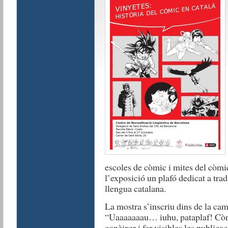
escoles de còmic i mites del còmic,
l’exposició un plafó dedicat a trad
llengua catalana.
La mostra s’inscriu dins de la c
“Uaaaaaaau… iuhu, pataplaf! Còmi
conèixer i fer visibles les publica