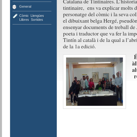
Catalana de Tintinaires. L’histori
tintinaire, ens va explicar molts d
General
personatge del còmic i la seva col
Còmic
,
Llengües
,
el dibuixant belga Hergé, pseud
Llibres
,
Sortides
ensenyar documents de treball de J
poeta i traductor que va fer la imp
Tintín al català i de la qual a l’
de la 1a edició.
É
àl
al
r