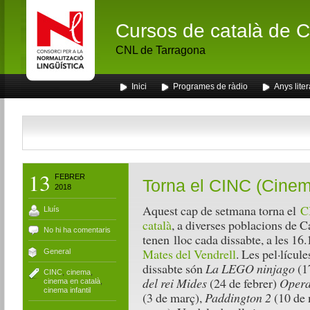
Cursos de català de Ca
CNL de Tarragona
Inici
Programes de ràdio
Anys liter
13
FEBRER
Torna el CINC (Cinema
2018
Aquest cap de setmana torna el
CI
Lluís
català
, a diverses poblacions de C
No hi ha comentaris
tenen lloc cada dissabte, a les 16
Mates del Vendrell
. Les pel·lícul
General
dissabte són
La LEGO ninjago
(17
CINC
,
cinema
,
del rei Mides
(24 de febrer)
Operac
cinema en català
,
cinema infantil
(3 de març),
Paddington 2
(10 de 