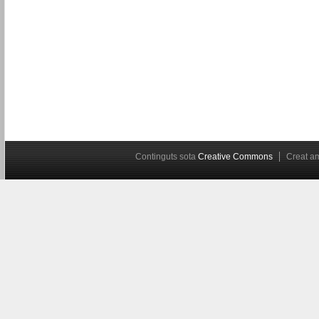
Continguts sota
Creative Commons
Creat 