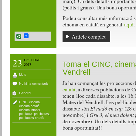
març). Un dels detalls importants 
(petits i grans). Una bona oportuni
Podeu consultar més informació so
cinema en català en general
aquí
.
Article complet
23
OCTUBRE
Torna el CINC, cinema 
2017
Vendrell
Lluís
Ja han començat les projeccions 
No hi ha comentaris
català
, a diverses poblacions de C
General
tenen lloc cada dissabte, a les 16
Mates del Vendrell. Les pel·lícule
CINC
,
cinema
,
cinema català
,
dissabte són
El nadó en cap
(28 d
cinema infantil
,
novembre) i
Gru 3, el meu dolent p
pel·lícula
,
pel·lícules
,
pel·lícules català
de novembre). Un dels detalls impo
bona oportunitat!!