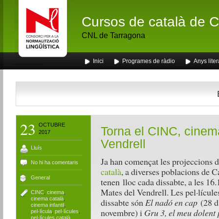
Cursos de català de Ca
CNL de Tarragona
Inici
Programes de ràdio
Anys liter
23
OCTUBRE
Torna el CINC, cinema 
2017
Vendrell
Lluís
Ja han començat les projeccions 
No hi ha comentaris
català
, a diverses poblacions de C
General
tenen lloc cada dissabte, a les 16
Mates del Vendrell. Les pel·lícule
CINC
,
cinema
,
cinema català
,
dissabte són
El nadó en cap
(28 d
cinema infantil
,
novembre) i
Gru 3, el meu dolent p
pel·lícula
,
pel·lícules
,
pel·lícules català