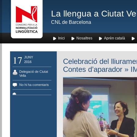
La llengua a Ciutat Ve
CNL de Barcelona
Inici
Nosaltres
Aprèn català
17
JUNY
Celebració del lliuram
2016
Contes d’aparador
» I
Delegació de Ciutat
Vella
No hi ha comentaris