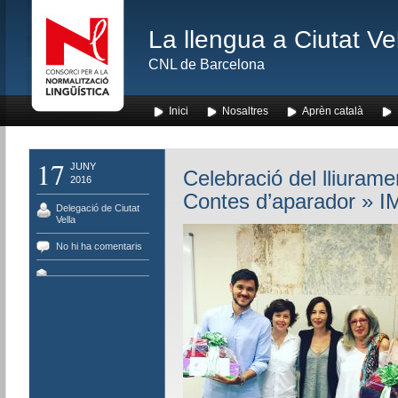
La llengua a Ciutat Ve
CNL de Barcelona
Inici
Nosaltres
Aprèn català
17
JUNY
Celebració del lliuram
2016
Contes d’aparador
» I
Delegació de Ciutat
Vella
No hi ha comentaris