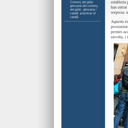
establerta 
Comerç del gòtic
,
gimcana del comerç
han entrat
del gòtic
,
gimcana i
sorpresa: 
català
,
practicar el
català
Aquesta és
proximitat
permès acos
envolta, i