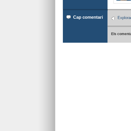
Cap comentari
Explora
Els comenta