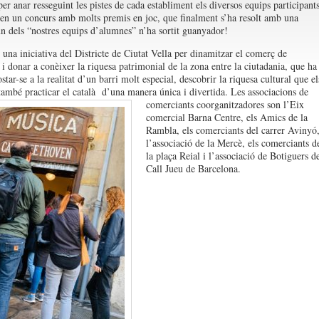
per anar resseguint les pistes de cada establiment els diversos equips participant
 en un concurs amb molts premis en joc, que finalment s’ha resolt amb una
un dels “nostres equips d’alumnes” n’ha sortit guanyador!
 una iniciativa del Districte de Ciutat Vella per dinamitzar el comerç de
 i donar a conèixer la riquesa patrimonial de la zona entre la ciutadania, que ha
tar-se a la realitat d’un barri molt especial, descobrir la riquesa cultural que el
 també practicar el català d’una manera única i divertida.
Les associacions de
comerciants coorganitzadores son l’Eix
comercial Barna Centre, els Amics de la
Rambla, els comerciants del carrer Avinyó
l’associació de la Mercè, els comerciants d
la plaça Reial i l’associació de Botiguers d
Call Jueu de Barcelona.