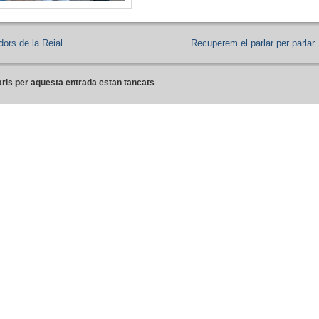
dors de la Reial
Recuperem el parlar per parlar
ris per aquesta entrada estan tancats
.