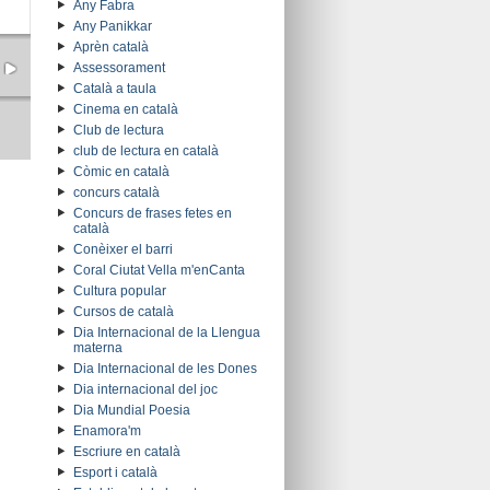
Any Fabra
Any Panikkar
Aprèn català
Assessorament
Català a taula
Cinema en català
Club de lectura
club de lectura en català
Còmic en català
concurs català
Concurs de frases fetes en
català
Conèixer el barri
Coral Ciutat Vella m'enCanta
Cultura popular
Cursos de català
Dia Internacional de la Llengua
materna
Dia Internacional de les Dones
Dia internacional del joc
Dia Mundial Poesia
Enamora'm
Escriure en català
Esport i català