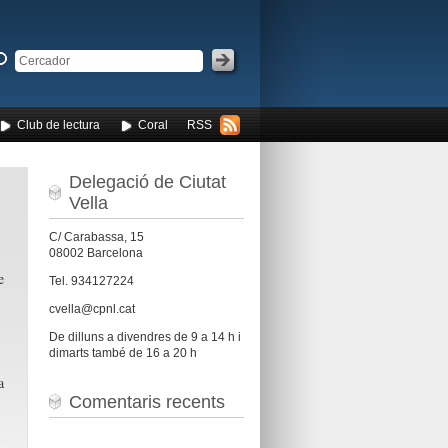
Club de lectura
Coral
RSS
Delegació de Ciutat
Vella
C/ Carabassa, 15
08002 Barcelona
e
Tel. 934127224
cvella@cpnl.cat
De dilluns a divendres de 9 a 14 h i
dimarts també de 16 a 20 h
a
Comentaris recents