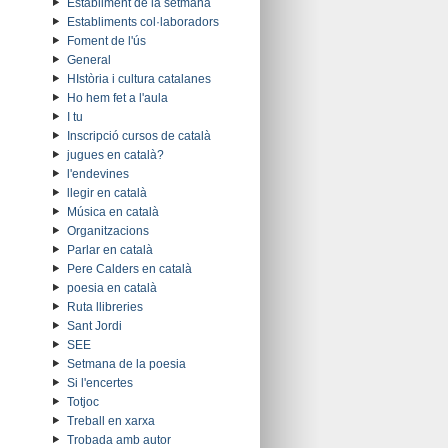
Establiment de la setmana
Establiments col·laboradors
Foment de l'ús
General
HIstòria i cultura catalanes
Ho hem fet a l'aula
I tu
Inscripció cursos de català
jugues en català?
l'endevines
llegir en català
Música en català
Organitzacions
Parlar en català
Pere Calders en català
poesia en català
Ruta llibreries
Sant Jordi
SEE
Setmana de la poesia
Si l'encertes
Totjoc
Treball en xarxa
Trobada amb autor