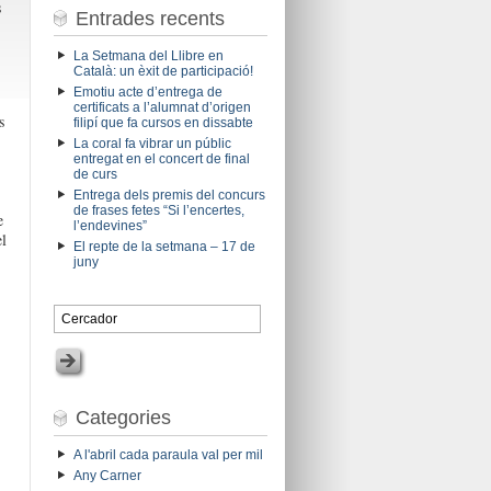
s
Entrades recents
La Setmana del Llibre en
Català: un èxit de participació!
Emotiu acte d’entrega de
certificats a l’alumnat d’origen
s
filipí que fa cursos en dissabte
La coral fa vibrar un públic
entregat en el concert de final
de curs
Entrega dels premis del concurs
,
de frases fetes “Si l’encertes,
e
l’endevines”
el
El repte de la setmana – 17 de
juny
Categories
A l'abril cada paraula val per mil
Any Carner