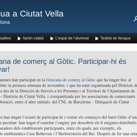
ua a Ciutat Vella
lona
saltres
Aprèn català
L’espai de l’alumnat
Tastets de llengua
na de comerç al Gòtic. Participar-hi és
ar!
umnes han participat en la
Gimcana de comerç al Gòtic
que ha tingut lloc al
Gòtic la primera setmana de novembre, i que ha estat organitzada pel Districte d
la des de la Direcció de Serveis a les Persones i al Territori de l’Ajuntament de
– Districte de Ciutat Vella, i coorganitzada per les associacions de comerciants
boració, entre d’altre entitats, del CNL de Barcelona – Delegació de Ciutat
s han tingut l’ocasió de participar-hi i visitar els comerços del barri Gòtic d’un
 peculiar: han hagut d’esmolar l’enginy per descobrir els 8 enigmes distribuïts
aradors dels establiments participants, entre els quals, per exemple, els
ts emblemàtics Casa Bethoven i l’Herboristeria del Rei. Després de fer una ruta