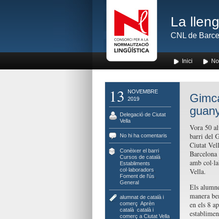
La lleng
CNL de Barce
Inici
No
13
NOVEMBRE
Gimca
2019
guany
Delegació de Ciutat
Vella
Vora 50 al
barri del 
No hi ha comentaris
Ciutat Vel
Conèixer el barri
,
Barcelona 
Cursos de català
,
amb col·la
Establiments
col·laboradors
,
Vella.
Foment de l'ús
,
General
Els alumne
manera ben
alumnat de català i
en els 8 ap
comerç
,
Aprèn
català
,
català i
establimen
comerç a Ciutat Vella
,