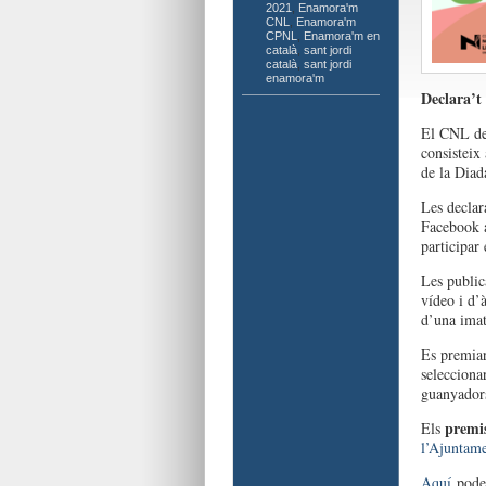
2021
,
Enamora'm
CNL
,
Enamora'm
CPNL
,
Enamora'm en
català
,
sant jordi
català
,
sant jordi
enamora'm
Declara’t
El CNL de 
consisteix
de la Diad
Les declar
Facebook 
participar 
Les public
vídeo i d
d’una imat
Es premiar
seleccionar
guanyador
premi
Els
l’Ajuntame
Aquí
podeu