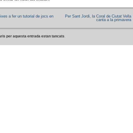
ixes a fer un tutorial de jocs en
Per Sant Jordi, la Coral de Ciutat Vella
canta a la primavera
ris per aquesta entrada estan tancats
.