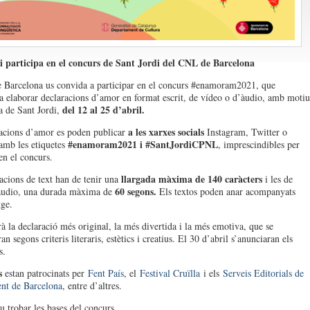
 i participa en el concurs de Sant Jordi del CNL de Barcelona
Barcelona us convida a participar en el concurs #enamoram2021, que
 a elaborar declaracions d’amor en format escrit, de vídeo o d’àudio, amb motiu
del 12 al 25 d’abril.
a de Sant Jordi,
a les xarxes socials
acions d’amor es poden publicar
Instagram, Twitter o
#enamoram2021 i #SantJordiCPNL
amb les etiquetes
, imprescindibles per
en el concurs.
llargada màxima de 140 caràcters
acions de text han de tenir una
i les de
60 segons.
’àudio, una durada màxima de
Els textos poden anar acompanyats
ge.
à la declaració més original, la més divertida i la més emotiva, que se
an segons criteris literaris, estètics i creatius. El 30 d’abril s’anunciaran els
s.
s
estan patrocinats per
Fent País
, el
Festival Cruïlla
i els
Serveis Editorials de
nt de Barcelona
, entre d’altres.
 trobar les bases del concurs.