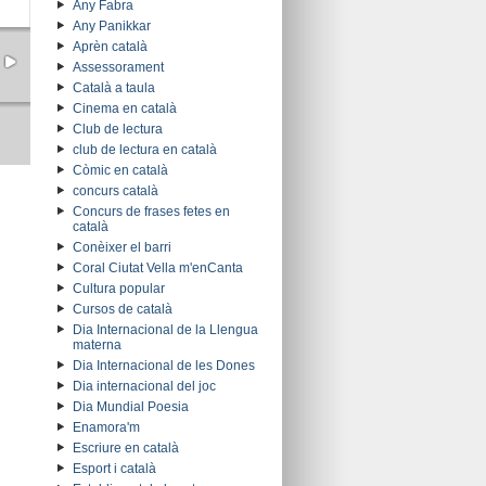
Any Fabra
Any Panikkar
Aprèn català
Assessorament
Català a taula
Cinema en català
Club de lectura
club de lectura en català
Còmic en català
concurs català
Concurs de frases fetes en
català
Conèixer el barri
Coral Ciutat Vella m'enCanta
Cultura popular
Cursos de català
Dia Internacional de la Llengua
materna
Dia Internacional de les Dones
Dia internacional del joc
Dia Mundial Poesia
Enamora'm
Escriure en català
Esport i català