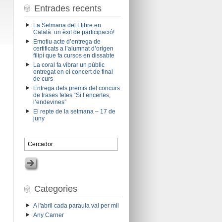
Entrades recents
La Setmana del Llibre en
Català: un èxit de participació!
Emotiu acte d’entrega de
certificats a l’alumnat d’origen
filipí que fa cursos en dissabte
La coral fa vibrar un públic
entregat en el concert de final
de curs
Entrega dels premis del concurs
de frases fetes “Si l’encertes,
l’endevines”
El repte de la setmana – 17 de
juny
Categories
A l'abril cada paraula val per mil
Any Carner