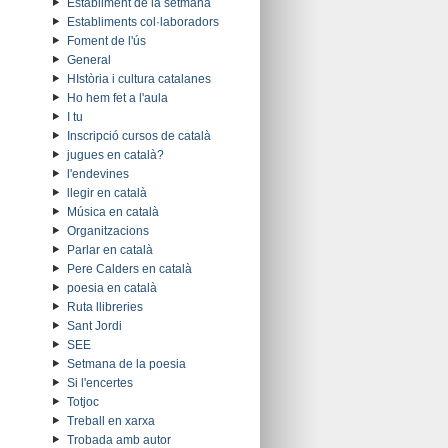
Establiment de la setmana
Establiments col·laboradors
Foment de l'ús
General
HIstòria i cultura catalanes
Ho hem fet a l'aula
I tu
Inscripció cursos de català
jugues en català?
l'endevines
llegir en català
Música en català
Organitzacions
Parlar en català
Pere Calders en català
poesia en català
Ruta llibreries
Sant Jordi
SEE
Setmana de la poesia
Si l'encertes
Totjoc
Treball en xarxa
Trobada amb autor