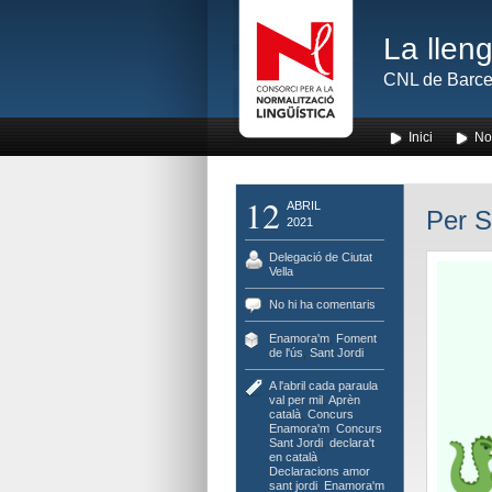
La lleng
CNL de Barce
Inici
No
12
ABRIL
Per S
2021
Delegació de Ciutat
Vella
No hi ha comentaris
Enamora'm
,
Foment
de l'ús
,
Sant Jordi
A l'abril cada paraula
val per mil
,
Aprèn
català
,
Concurs
Enamora'm
,
Concurs
Sant Jordi
,
declara't
en català
,
Declaracions amor
sant jordi
,
Enamora'm