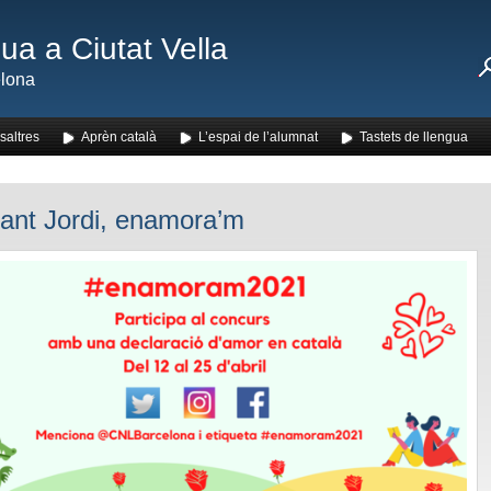
ua a Ciutat Vella
lona
saltres
Aprèn català
L’espai de l’alumnat
Tastets de llengua
ant Jordi, enamora’m