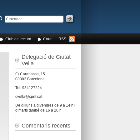
Club de lectura
Coral
RSS
Delegació de Ciutat
Vella
C/ Carabassa, 15
08002 Barcelona
Tel. 934127224
cvella@cpnl.cat
De dilluns a divendres de 9 a 14 h i
dimarts també de 16 a 20 h
Comentaris recents