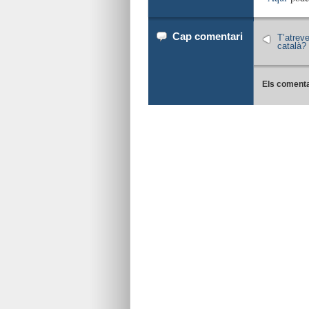
Cap comentari
T’atreve
català?
Els comenta