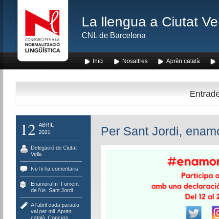
La llengua a Ciutat Ve
CNL de Barcelona
Inici
Nosaltres
Aprèn català
Entrade
12
ABRIL
Per Sant Jordi, enam
2021
Delegació de Ciutat
Vella
No hi ha comentaris
Enamora'm
,
Foment
de l'ús
,
Sant Jordi
A l'abril cada paraula
val per mil
,
Aprèn
català
,
Concurs