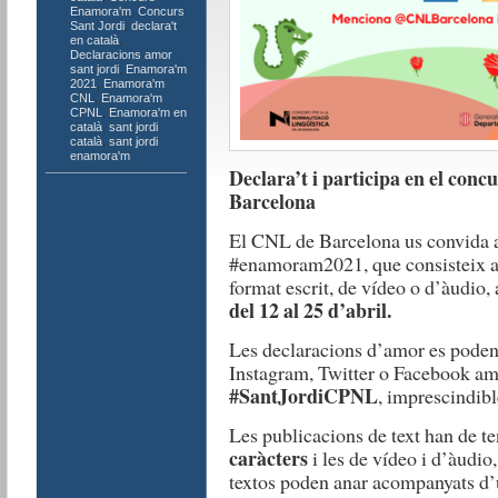
Enamora'm
,
Concurs
Sant Jordi
,
declara't
en català
,
Declaracions amor
sant jordi
,
Enamora'm
2021
,
Enamora'm
CNL
,
Enamora'm
CPNL
,
Enamora'm en
català
,
sant jordi
català
,
sant jordi
enamora'm
Declara’t i participa en el conc
Barcelona
El CNL de Barcelona us convida a 
#enamoram2021, que consisteix a 
format escrit, de vídeo o d’àudio,
del 12 al 25 d’abril.
Les declaracions d’amor es poden
Instagram, Twitter o Facebook am
#SantJordiCPNL
, imprescindibl
Les publicacions de text han de t
caràcters
i les de vídeo i d’àudi
textos poden anar acompanyats d’