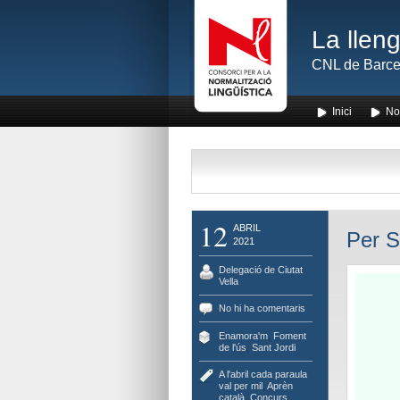
La lleng
CNL de Barce
Inici
No
12
ABRIL
Per S
2021
Delegació de Ciutat
Vella
No hi ha comentaris
Enamora'm
,
Foment
de l'ús
,
Sant Jordi
A l'abril cada paraula
val per mil
,
Aprèn
català
,
Concurs