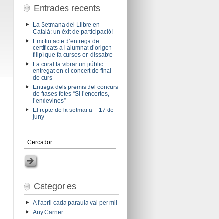
Entrades recents
La Setmana del Llibre en
Català: un èxit de participació!
Emotiu acte d’entrega de
certificats a l’alumnat d’origen
filipí que fa cursos en dissabte
La coral fa vibrar un públic
entregat en el concert de final
de curs
Entrega dels premis del concurs
de frases fetes “Si l’encertes,
l’endevines”
El repte de la setmana – 17 de
juny
Categories
A l'abril cada paraula val per mil
Any Carner