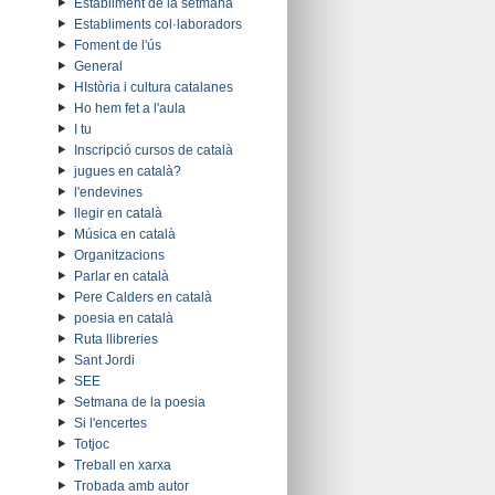
Establiment de la setmana
Establiments col·laboradors
Foment de l'ús
General
HIstòria i cultura catalanes
Ho hem fet a l'aula
I tu
Inscripció cursos de català
jugues en català?
l'endevines
llegir en català
Música en català
Organitzacions
Parlar en català
Pere Calders en català
poesia en català
Ruta llibreries
Sant Jordi
SEE
Setmana de la poesia
Si l'encertes
Totjoc
Treball en xarxa
Trobada amb autor