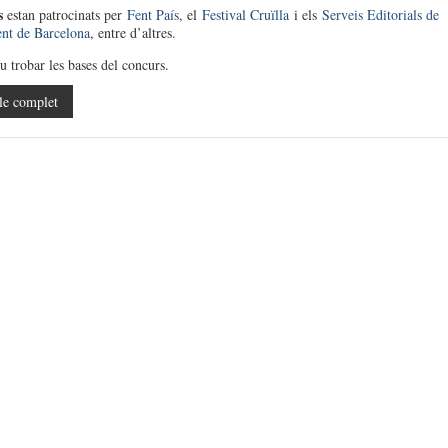
s
estan patrocinats per
Fent País
, el
Festival Cruïlla
i els
Serveis Editorials de
nt de Barcelona
, entre d’altres.
 trobar les bases del concurs.
le complet