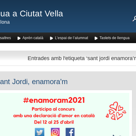
ua a Ciutat Vella
lona
saltres
Aprèn català
L’espai de l’alumnat
Tastets de llengua
Entrades amb l'etiqueta ‘sant jordi enamora’
ant Jordi, enamora’m