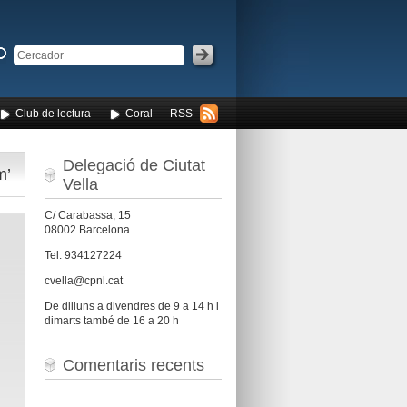
Club de lectura
Coral
RSS
Delegació de Ciutat
m’
Vella
C/ Carabassa, 15
08002 Barcelona
Tel. 934127224
cvella@cpnl.cat
De dilluns a divendres de 9 a 14 h i
dimarts també de 16 a 20 h
Comentaris recents