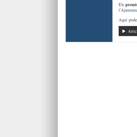
premi
Els
l’Ajuntame
Aquí
podeu
Artic