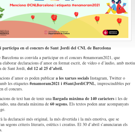
 i participa en el concurs de Sant Jordi del CNL de Barcelona
Barcelona us convida a participar en el concurs #enamoram2021, que
 a elaborar declaracions d’amor en format escrit, de vídeo o d’àudio, amb motiu
del 12 al 25 d’abril.
a de Sant Jordi,
a les xarxes socials
acions d’amor es poden publicar
Instagram, Twitter o
#enamoram2021 i #SantJordiCPNL
amb les etiquetes
, imprescindibles per
en el concurs.
llargada màxima de 140 caràcters
acions de text han de tenir una
i les de
60 segons.
’àudio, una durada màxima de
Els textos poden anar acompanyats
ge.
à la declaració més original, la més divertida i la més emotiva, que se
an segons criteris literaris, estètics i creatius. El 30 d’abril s’anunciaran els
s.