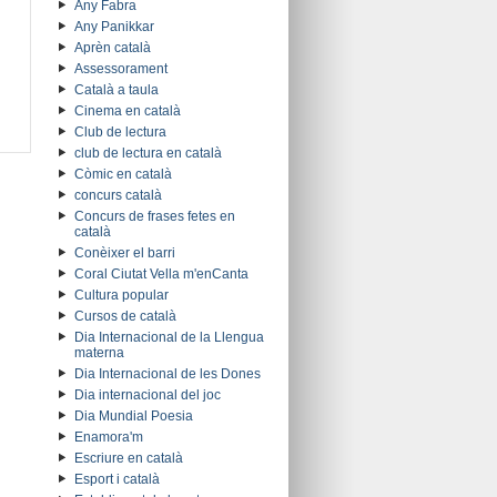
Any Fabra
Any Panikkar
Aprèn català
Assessorament
Català a taula
Cinema en català
Club de lectura
club de lectura en català
Còmic en català
concurs català
Concurs de frases fetes en
català
Conèixer el barri
Coral Ciutat Vella m'enCanta
Cultura popular
Cursos de català
Dia Internacional de la Llengua
materna
Dia Internacional de les Dones
Dia internacional del joc
Dia Mundial Poesia
Enamora'm
Escriure en català
Esport i català