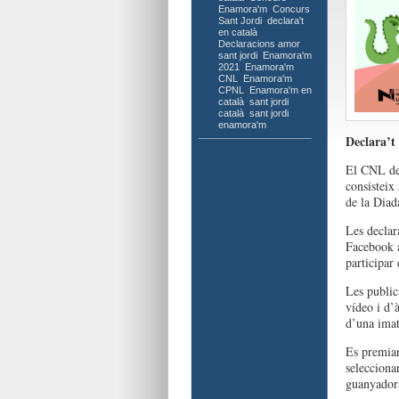
Enamora'm
,
Concurs
Sant Jordi
,
declara't
en català
,
Declaracions amor
sant jordi
,
Enamora'm
2021
,
Enamora'm
CNL
,
Enamora'm
CPNL
,
Enamora'm en
català
,
sant jordi
català
,
sant jordi
enamora'm
Declara’t
El CNL de 
consisteix
de la Diad
Les declar
Facebook 
participar 
Les public
vídeo i d
d’una imat
Es premiar
seleccionar
guanyador